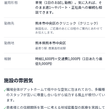
雇用形態
単発（1日のお試し勤務）。気に入れば、そ
のまま週1〜やパート・正社員への継続も相
談できます。
勤務先
熊本市中央区のクリニック（クリニック）
施設名は、ご応募のあとに日程のご案内とあわせて
お伝えします。
勤務地
熊本県熊本市中央区
最寄り駅: 商業高校前駅
報酬
時給1,600円＋交通費1,000円（1日あたり最
低9,000円）
施設の雰囲気
職場全体がアットホームで穏やかな空気に包まれており、多職種
✓
のスタッフが互いに尊重し合いながら協力する風土が根付いてい
ます。
患者様との信頼関係を第一に考える地域密着型の医療を実践して
✓