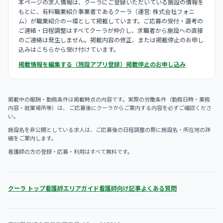
本ページの求人情報は、クーラにご登録いただいている施設の情報を
もとに、有料職業紹介事業者であるクーラ（運営: 株式会社フォニ
ム）が職業紹介の一環として掲載しています。ご応募の受付・選考の
ご連絡・日程調整はすべてクーラが仲介し、求職者から施設への直接
のご連絡は発生しません。掲載内容の修正、または掲載停止のお申し
込みはこちらから受け付けています。
掲載情報を編集する（施設アプリ登録）
掲載停止のお申し込み
掲載中の報酬・勤務条件は掲載時点の内容です。実際の労働条件（勤務日時・業務
内容・就業場所等）は、 ご応募後にクーラからご案内する内容を必ずご確認くださ
い。
施設名を非公開としている求人は、ご応募後の日程調整の際に施設名・所在地の詳
細をご案内します。
看護師の方の登録・応募・利用はすべて無料です。
クーラ トップ
看護師エリアガイド
看護師向け記事
よくある質問