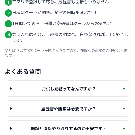
アプリで登録して応募。履歴書も面接もいりません
1
日程はクーラが調整。希望の日時を選ぶだけ
2
1日働いてみる。報酬と交通費はクーラからお支払い
3
気に入ればそのまま継続の相談へ。合わなければ1日で終了し
4
てOK
やり取りはすべてクーラが間に入りますので、施設への直接のご連絡は不要
です。
よくある質問
お試し勤務ってなんですか？
▾
履歴書や面接は必要ですか？
▾
施設と直接やり取りするのが不安です…
▾