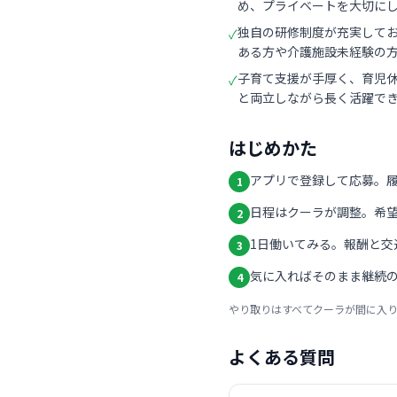
め、プライベートを大切に
独自の研修制度が充実して
✓
ある方や介護施設未経験の
子育て支援が手厚く、育児
✓
と両立しながら長く活躍で
はじめかた
アプリで登録して応募。
1
日程はクーラが調整。希
2
1日働いてみる。報酬と交
3
気に入ればそのまま継続の
4
やり取りはすべてクーラが間に入
よくある質問