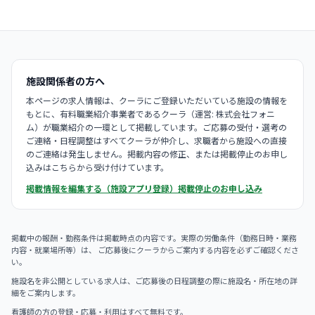
施設関係者の方へ
本ページの求人情報は、クーラにご登録いただいている施設の情報を
もとに、有料職業紹介事業者であるクーラ（運営: 株式会社フォニ
ム）が職業紹介の一環として掲載しています。ご応募の受付・選考の
ご連絡・日程調整はすべてクーラが仲介し、求職者から施設への直接
のご連絡は発生しません。掲載内容の修正、または掲載停止のお申し
込みはこちらから受け付けています。
掲載情報を編集する（施設アプリ登録）
掲載停止のお申し込み
掲載中の報酬・勤務条件は掲載時点の内容です。実際の労働条件（勤務日時・業務
内容・就業場所等）は、 ご応募後にクーラからご案内する内容を必ずご確認くださ
い。
施設名を非公開としている求人は、ご応募後の日程調整の際に施設名・所在地の詳
細をご案内します。
看護師の方の登録・応募・利用はすべて無料です。