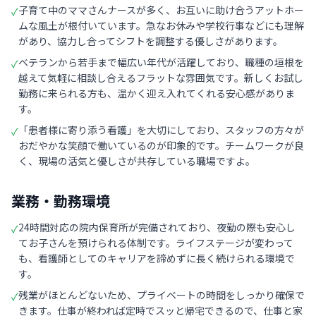
子育て中のママさんナースが多く、お互いに助け合うアットホー
✓
ムな風土が根付いています。急なお休みや学校行事などにも理解
があり、協力し合ってシフトを調整する優しさがあります。
ベテランから若手まで幅広い年代が活躍しており、職種の垣根を
✓
越えて気軽に相談し合えるフラットな雰囲気です。新しくお試し
勤務に来られる方も、温かく迎え入れてくれる安心感がありま
す。
「患者様に寄り添う看護」を大切にしており、スタッフの方々が
✓
おだやかな笑顔で働いているのが印象的です。チームワークが良
く、現場の活気と優しさが共存している職場ですよ。
業務・勤務環境
24時間対応の院内保育所が完備されており、夜勤の際も安心し
✓
てお子さんを預けられる体制です。ライフステージが変わって
も、看護師としてのキャリアを諦めずに長く続けられる環境で
す。
残業がほとんどないため、プライベートの時間をしっかり確保で
✓
きます。仕事が終われば定時でスッと帰宅できるので、仕事と家