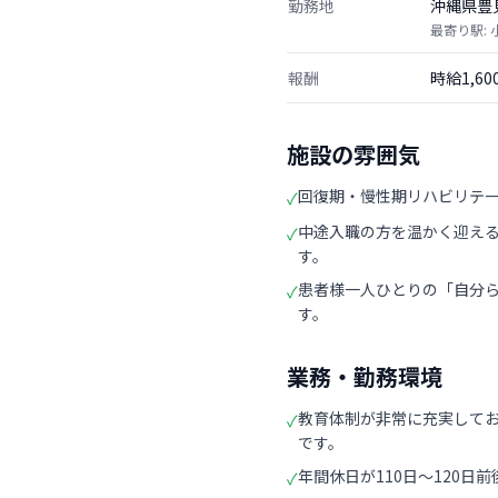
勤務地
沖縄県豊
最寄り駅: 
報酬
時給1,6
施設の雰囲気
回復期・慢性期リハビリテ
✓
中途入職の方を温かく迎え
✓
す。
患者様一人ひとりの「自分
✓
す。
業務・勤務環境
教育体制が非常に充実して
✓
です。
年間休日が110日〜120
✓