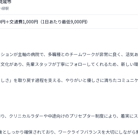
見城市
小禄駅
00円＋交通費1,000円（1日あたり最低9,000円）
ーションが主軸の病院で、多職種とのチームワークが非常に良く、活気
る文化があり、先輩スタッフが丁寧にフォローしてくれるため、新しい
らしさ」を取り戻す過程を支える、やりがいと優しさに満ちたコミュニ
おり、クリニカルラダーや中途向けのプリセプター制度により、着実に
日前後としっかり確保されており、ワークライフバランスを大切にしなが