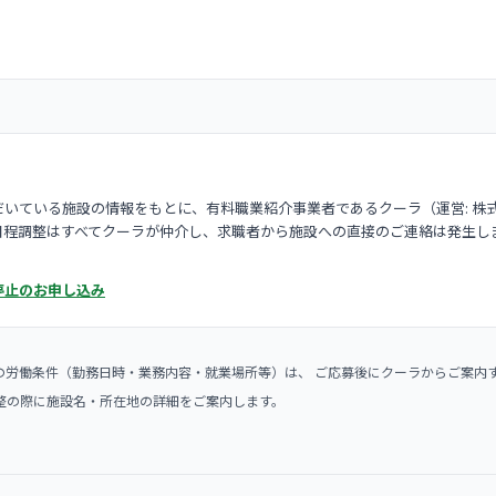
いている施設の情報をもとに、有料職業紹介事業者であるクーラ（運営: 株
日程調整はすべてクーラが仲介し、求職者から施設への直接のご連絡は発生し
停止のお申し込み
の労働条件（勤務日時・業務内容・就業場所等）は、 ご応募後にクーラからご案内
整の際に施設名・所在地の詳細をご案内します。