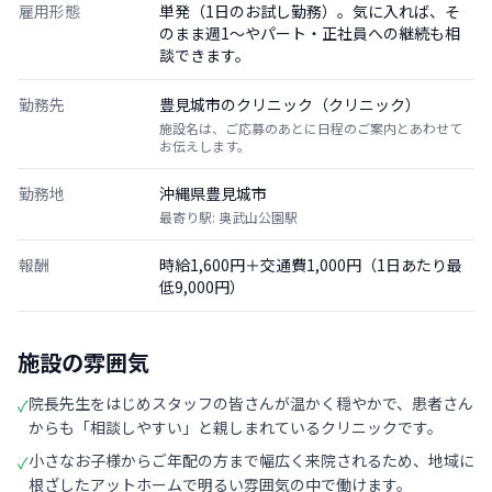
雇用形態
単発（1日のお試し勤務）。気に入れば、そ
のまま週1〜やパート・正社員への継続も相
談できます。
勤務先
豊見城市のクリニック（クリニック）
施設名は、ご応募のあとに日程のご案内とあわせて
お伝えします。
勤務地
沖縄県豊見城市
最寄り駅: 奥武山公園駅
報酬
時給1,600円＋交通費1,000円（1日あたり最
低9,000円）
施設の雰囲気
院長先生をはじめスタッフの皆さんが温かく穏やかで、患者さん
✓
からも「相談しやすい」と親しまれているクリニックです。
小さなお子様からご年配の方まで幅広く来院されるため、地域に
✓
根ざしたアットホームで明るい雰囲気の中で働けます。