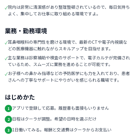
院内は非常に清潔感があり整理整頓されているので、毎日気持ち
✓
よく、集中してお仕事に取り組める環境ですよ。
業務・勤務環境
耳鼻咽喉科の専門性を磨ける環境で、最新のCTや電子内視鏡な
✓
どの医療機器に触れながらスキルアップを目指せます。
主な業務は診察補助や検査のサポートで、電子カルテが完備され
✓
ているため、スムーズに業務を進めることが可能です。
お子様への鼻かみ指導などの予防医学にも力を入れており、患者
✓
さんへの丁寧なサポートにやりがいを感じられる職場です。
はじめかた
アプリで登録して応募。履歴書も面接もいりません
1
日程はクーラが調整。希望の日時を選ぶだけ
2
1日働いてみる。報酬と交通費はクーラからお支払い
3