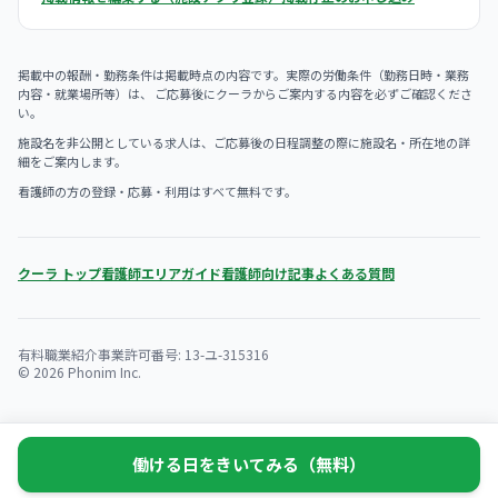
掲載中の報酬・勤務条件は掲載時点の内容です。実際の労働条件（勤務日時・業務
内容・就業場所等）は、 ご応募後にクーラからご案内する内容を必ずご確認くださ
い。
施設名を非公開としている求人は、ご応募後の日程調整の際に施設名・所在地の詳
細をご案内します。
看護師の方の登録・応募・利用はすべて無料です。
クーラ トップ
看護師エリアガイド
看護師向け記事
よくある質問
有料職業紹介事業許可番号: 13-ユ-315316
© 2026 Phonim Inc.
働ける日をきいてみる（無料）