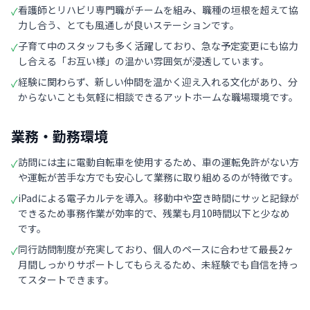
看護師とリハビリ専門職がチームを組み、職種の垣根を超えて協
✓
力し合う、とても風通しが良いステーションです。
子育て中のスタッフも多く活躍しており、急な予定変更にも協力
✓
し合える「お互い様」の温かい雰囲気が浸透しています。
経験に関わらず、新しい仲間を温かく迎え入れる文化があり、分
✓
からないことも気軽に相談できるアットホームな職場環境です。
業務・勤務環境
訪問には主に電動自転車を使用するため、車の運転免許がない方
✓
や運転が苦手な方でも安心して業務に取り組めるのが特徴です。
iPadによる電子カルテを導入。移動中や空き時間にサッと記録が
✓
できるため事務作業が効率的で、残業も月10時間以下と少なめ
です。
同行訪問制度が充実しており、個人のペースに合わせて最長2ヶ
✓
月間しっかりサポートしてもらえるため、未経験でも自信を持っ
てスタートできます。