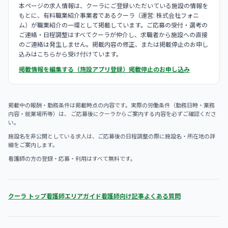
本ページの求人情報は、クーラにご登録いただいている施設の情報を
もとに、有料職業紹介事業者であるクーラ（運営: 株式会社フォニ
ム）が職業紹介の一環として掲載しています。ご応募の受付・選考の
ご連絡・日程調整はすべてクーラが仲介し、求職者から施設への直接
のご連絡は発生しません。掲載内容の修正、または掲載停止のお申し
込みはこちらから受け付けています。
掲載情報を編集する（施設アプリ登録）
掲載停止のお申し込み
掲載中の報酬・勤務条件は掲載時点の内容です。実際の労働条件（勤務日時・業務
内容・就業場所等）は、 ご応募後にクーラからご案内する内容を必ずご確認くださ
い。
施設名を非公開としている求人は、ご応募後の日程調整の際に施設名・所在地の詳
細をご案内します。
看護師の方の登録・応募・利用はすべて無料です。
クーラ トップ
看護師エリアガイド
看護師向け記事
よくある質問