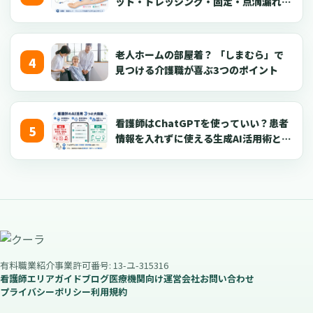
ット・ドレッシング・固定・点滴漏れ対
応を看護師向けに解説【2026年版】
老人ホームの部屋着？ 「しまむら」で
見つける介護職が喜ぶ3つのポイント
看護師はChatGPTを使っていい？患者
情報を入れずに使える生成AI活用術とプ
ロンプト50選【2026年版】
有料職業紹介事業許可番号: 13-ユ-315316
看護師エリアガイド
ブログ
医療機関向け
運営会社
お問い合わせ
プライバシーポリシー
利用規約