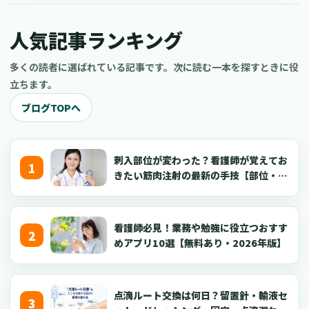
看護師がYouTube副業を成功させるコツについてご紹介します。
現役の看護師だけでなく、看護学生や医療従事者、さらには医療
人気記事ランキング
に興味がある一般の方もぜひ参考にしてくださいね。
多くの読者に選ばれている記事です。次に読む一本を探すときに役
立ちます。
ブログTOPへ
刺入部位が変わった？看護師が覚えてお
きたい筋肉注射の最新の手技【部位・
針・逆血確認】
看護師必見！業務や勉強に役立つおすす
めアプリ10選【無料あり・2026年版】
点滴ルート交換は何日？留置針・輸液セ