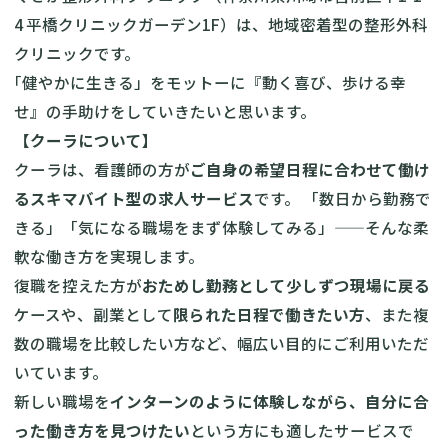
4 平橋クリニックガーデン1F）は、地域密着型の整形外科
クリニックです。
｢健やかに生きる」をモットーに『動く喜び、歩ける幸
せ』の手助けをしていきたいと思います。
【クーラについて】
クーラは、看護師の方が
ご自身の希望日程に合わせて働け
るスキマバイト型の求人サービス
です。 「数日から勤務で
きる」「気になる職場をまず体験してみる」——そんな柔
軟な働き方を実現します。
復職を控えた方が
おためし勤務として少しずつ現場に戻る
ケースや、副業として
限られた日程で働きたい方
、また複
数の職場を比較したい方など、幅広い目的にご利用いただ
いています。
新しい職場を
インターンのように体験しながら、自分に合
った働き方を見つけたい
という方にも適したサービスで