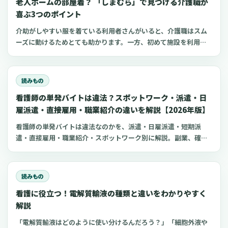
老人ホームの部屋着？ 「しまむら」で見つける介護職が
喜ぶ3つのポイント
介助がしやすい服を着ている利用者さんがいると、介護職はスム
ーズに動けるためとても助かります。一方、初めて施設を利用す
る家族にとって、服選びは手探りでしょう。 この記事では、47都
道府県に約1,400店舗ある「しまむら」で手に入れられるアイテ
ムを中心に、老人ホームに入所した利用者さんと介護職にとって
読みもの
快適な部屋着のポイントをご紹介します。
看護師の単発バイトは違法？スポットワーク・派遣・日
雇派遣・直接雇用・職業紹介の違いを解説【2026年版】
看護師の単発バイトは違法なのかを、派遣・日雇派遣・短期派
遣・直接雇用・職業紹介・スポットワーク別に解説。副業、確定
申告、住民税、勤務前チェックリスト、見学・お試し勤務の注意
点も整理します。
読みもの
看護に役立つ！電解質輸液の種類と違いをわかりやすく
解説
「電解質輸液はどのように使い分けるんだろう？」「細胞外液や