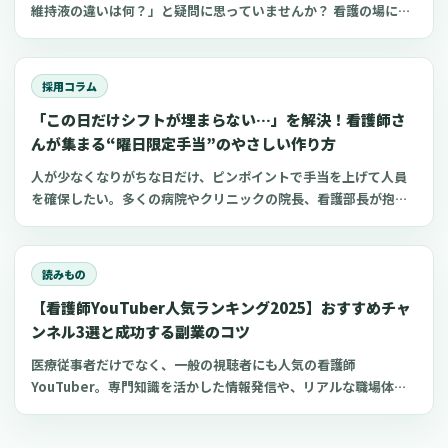
維持液の違いは何？」と疑問に思っていませんか？ 看護の場にお
いてよく扱う点滴の一つが電解質輸液。しかし、電解質輸液の種
類は多く、看護師がそれぞれの輸液製剤の特徴や使い分けを理解
するのは難しいものです。 今回は、看護師が知っておきたい電解
採用コラム
質輸液の種類と違いについてわかりやすく解説します。
「この日だけシフトが埋まらない…」を解決！看護師さ
んが集まる“曜日限定手当”のやさしい作り方
人が少なくなりがちな日だけ、ピンポイントで手当を上げて人員
を確保したい。多くの病院やクリニックの院長、看護部長が抱え
るこの課題に対し、すべての日で一律に賃金を上げるよりも効率
的な方法として「ダイナミック手当（変動手当）」という考え方
があります。この記事では、日本の医療機関の現実に合わせて、
読みもの
連休前、年末年始、日曜祝日、感染症の流行期など、本当に人手
【看護師YouTuber人気ランキング2025】おすすめチャ
が必要な日だけ手当を上乗せする制度の設計方法と、現場が混乱
しない運用の作り方を解説します。また、現場で聞かれることが
ンネル3選と成功する副業のコツ
ある商品券などを活用する方法への誤解についても、整理してい
医療従事者だけでなく、一般の視聴者にも人気の看護師
きます。この記事は、制度導入の具体的なシステム実装や詳細な
YouTuber。専門知識を活かした情報発信や、リアルな職場体験
KPI（目標とする指標）設定ではなく、まずは制度を「理解」し、
の共有により、多くの看護師YouTuberチャンネルが人気を博し
「納得」して、安心して導入を検討できることを目指してまとめ
ています。 今回は、おすすめの看護師YouTuberチャンネルと、
ています。