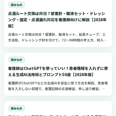
リをまとめました。
読みもの
点滴ルート交換は何日？留置針・輸液セット・ドレッシ
ング・固定・点滴漏れ対応を看護師向けに解説【2026年
版】
点滴ルート交換は何日？留置針、輸液セット、延長チューブ、三
方活栓、ドレッシング材を分けて、72〜96時間の考え方、刺入部
観察、点滴漏れ初期対応を看護師向けに整理します。
読みもの
看護師はChatGPTを使っていい？患者情報を入れずに使
える生成AI活用術とプロンプト50選【2026年版】
看護師がChatGPTなどの生成AIを安全に使う方法を解説。患者情
報を入力しない前提で、看護記録の文章練習、申し送り練習、復
職準備、勉強に使えるプロンプト50選とNG例を紹介します。
読みもの