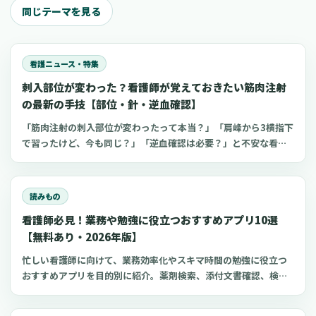
同じテーマを見る
看護ニュース・特集
刺入部位が変わった？看護師が覚えておきたい筋肉注射
の最新の手技【部位・針・逆血確認】
「筋肉注射の刺入部位が変わったって本当？」「肩峰から3横指下
で習ったけど、今も同じ？」「逆血確認は必要？」と不安な看護
師さんへ。筋肉注射の部位、三角筋・大腿外側広筋・中殿筋の選
び方、針のゲージと長さ、皮下注射との違い、神経損傷やSIRVA
を避けるポイント、ワクチン接種時の手順までわかりやすく解説
読みもの
します。
看護師必見！業務や勉強に役立つおすすめアプリ10選
【無料あり・2026年版】
忙しい看護師に向けて、業務効率化やスキマ時間の勉強に役立つ
おすすめアプリを目的別に紹介。薬剤検索、添付文書確認、検査
項目、点滴の滴下計算、医療略語、疾患学習、国試知識の復習、
心電図学習、シフト管理など、現場や復職準備で使いやすいアプ