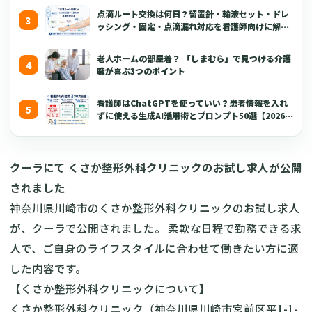
点滴ルート交換は何日？留置針・輸液セット・ドレ
ッシング・固定・点滴漏れ対応を看護師向けに解説
【2026年版】
老人ホームの部屋着？ 「しまむら」で見つける介護
職が喜ぶ3つのポイント
看護師はChatGPTを使っていい？患者情報を入れ
ずに使える生成AI活用術とプロンプト50選【2026年
版】
クーラにて くさか整形外科クリニックのお試し求人が公開
されました
神奈川県川崎市のくさか整形外科クリニックのお試し求人
が、クーラで公開されました。 柔軟な日程で勤務できる求
人で、ご自身のライフスタイルに合わせて働きたい方に適
した内容です。
【くさか整形外科クリニックについて】
くさか整形外科クリニック（神奈川県川崎市宮前区平1-1-