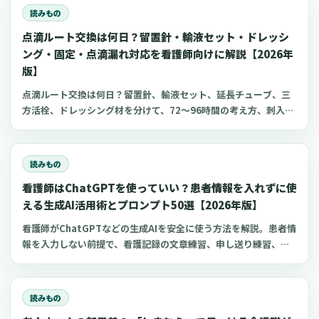
リをまとめました。
読みもの
点滴ルート交換は何日？留置針・輸液セット・ドレッシ
ング・固定・点滴漏れ対応を看護師向けに解説【2026年
版】
点滴ルート交換は何日？留置針、輸液セット、延長チューブ、三
方活栓、ドレッシング材を分けて、72〜96時間の考え方、刺入部
観察、点滴漏れ初期対応を看護師向けに整理します。
読みもの
看護師はChatGPTを使っていい？患者情報を入れずに使
える生成AI活用術とプロンプト50選【2026年版】
看護師がChatGPTなどの生成AIを安全に使う方法を解説。患者情
報を入力しない前提で、看護記録の文章練習、申し送り練習、復
職準備、勉強に使えるプロンプト50選とNG例を紹介します。
読みもの