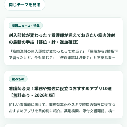
同じテーマを見る
看護ニュース・特集
刺入部位が変わった？看護師が覚えておきたい筋肉注射
の最新の手技【部位・針・逆血確認】
「筋肉注射の刺入部位が変わったって本当？」「肩峰から3横指下
で習ったけど、今も同じ？」「逆血確認は必要？」と不安な看護
師さんへ。筋肉注射の部位、三角筋・大腿外側広筋・中殿筋の選
び方、針のゲージと長さ、皮下注射との違い、神経損傷やSIRVA
を避けるポイント、ワクチン接種時の手順までわかりやすく解説
読みもの
します。
看護師必見！業務や勉強に役立つおすすめアプリ10選
【無料あり・2026年版】
忙しい看護師に向けて、業務効率化やスキマ時間の勉強に役立つ
おすすめアプリを目的別に紹介。薬剤検索、添付文書確認、検査
項目、点滴の滴下計算、医療略語、疾患学習、国試知識の復習、
心電図学習、シフト管理など、現場や復職準備で使いやすいアプ