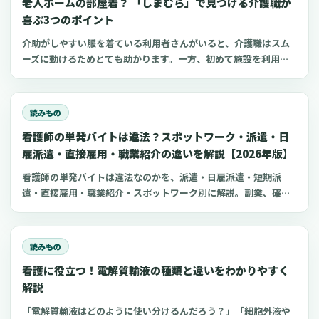
老人ホームの部屋着？ 「しまむら」で見つける介護職が
喜ぶ3つのポイント
介助がしやすい服を着ている利用者さんがいると、介護職はスム
ーズに動けるためとても助かります。一方、初めて施設を利用す
る家族にとって、服選びは手探りでしょう。 この記事では、47都
道府県に約1,400店舗ある「しまむら」で手に入れられるアイテ
ムを中心に、老人ホームに入所した利用者さんと介護職にとって
読みもの
快適な部屋着のポイントをご紹介します。
看護師の単発バイトは違法？スポットワーク・派遣・日
雇派遣・直接雇用・職業紹介の違いを解説【2026年版】
看護師の単発バイトは違法なのかを、派遣・日雇派遣・短期派
遣・直接雇用・職業紹介・スポットワーク別に解説。副業、確定
申告、住民税、勤務前チェックリスト、見学・お試し勤務の注意
点も整理します。
読みもの
看護に役立つ！電解質輸液の種類と違いをわかりやすく
解説
「電解質輸液はどのように使い分けるんだろう？」「細胞外液や