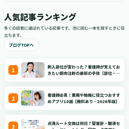
看護師がYouTube副業を成功させるコツについてご紹介します。
現役の看護師だけでなく、看護学生や医療従事者、さらには医療
人気記事ランキング
に興味がある一般の方もぜひ参考にしてくださいね。
多くの読者に選ばれている記事です。次に読む一本を探すときに役
立ちます。
ブログTOPへ
刺入部位が変わった？看護師が覚えてお
きたい筋肉注射の最新の手技【部位・
針・逆血確認】
看護師必見！業務や勉強に役立つおすす
めアプリ10選【無料あり・2026年版】
点滴ルート交換は何日？留置針・輸液セ