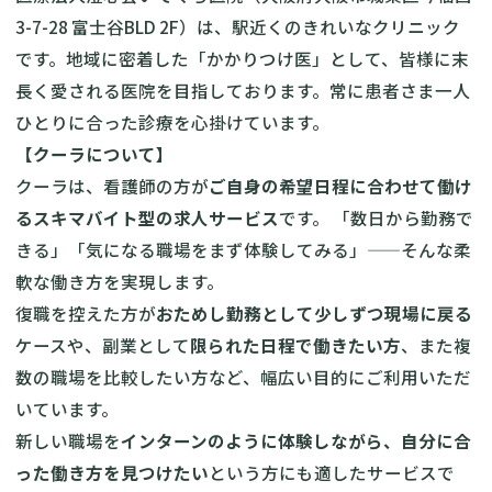
3-7-28 富士谷BLD 2F）は、駅近くのきれいなクリニック
です。地域に密着した「かかりつけ医」として、皆様に末
長く愛される医院を目指しております。常に患者さま一人
ひとりに合った診療を心掛けています。
【クーラについて】
クーラは、看護師の方が
ご自身の希望日程に合わせて働け
るスキマバイト型の求人サービス
です。 「数日から勤務で
きる」「気になる職場をまず体験してみる」——そんな柔
軟な働き方を実現します。
復職を控えた方が
おためし勤務として少しずつ現場に戻る
ケースや、副業として
限られた日程で働きたい方
、また複
数の職場を比較したい方など、幅広い目的にご利用いただ
いています。
新しい職場を
インターンのように体験しながら、自分に合
った働き方を見つけたい
という方にも適したサービスで