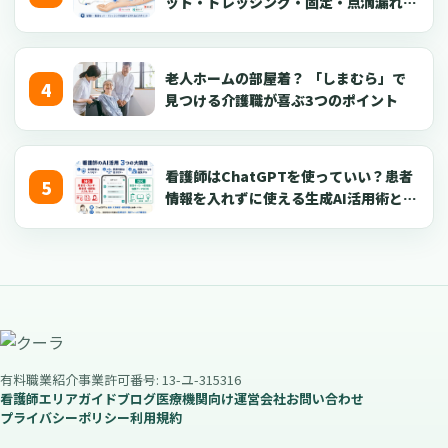
ット・ドレッシング・固定・点滴漏れ対
応を看護師向けに解説【2026年版】
老人ホームの部屋着？ 「しまむら」で
見つける介護職が喜ぶ3つのポイント
看護師はChatGPTを使っていい？患者
情報を入れずに使える生成AI活用術とプ
ロンプト50選【2026年版】
有料職業紹介事業許可番号: 13-ユ-315316
看護師エリアガイド
ブログ
医療機関向け
運営会社
お問い合わせ
プライバシーポリシー
利用規約