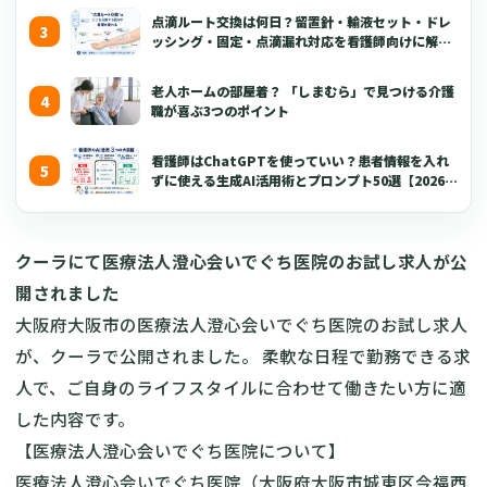
点滴ルート交換は何日？留置針・輸液セット・ドレ
ッシング・固定・点滴漏れ対応を看護師向けに解説
【2026年版】
老人ホームの部屋着？ 「しまむら」で見つける介護
職が喜ぶ3つのポイント
看護師はChatGPTを使っていい？患者情報を入れ
ずに使える生成AI活用術とプロンプト50選【2026年
版】
クーラにて医療法人澄心会いでぐち医院のお試し求人が公
開されました
大阪府大阪市の医療法人澄心会いでぐち医院のお試し求人
が、クーラで公開されました。 柔軟な日程で勤務できる求
人で、ご自身のライフスタイルに合わせて働きたい方に適
した内容です。
【医療法人澄心会いでぐち医院について】
医療法人澄心会いでぐち医院（大阪府大阪市城東区今福西