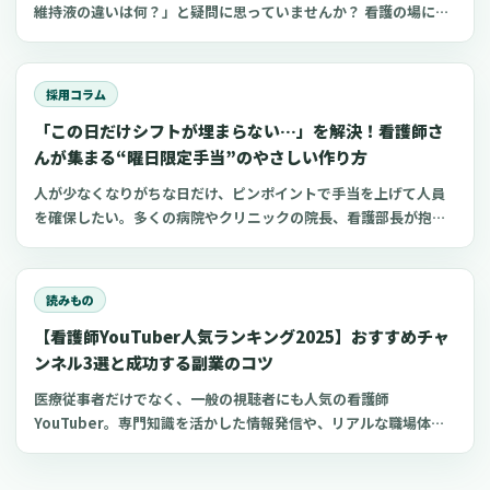
維持液の違いは何？」と疑問に思っていませんか？ 看護の場にお
いてよく扱う点滴の一つが電解質輸液。しかし、電解質輸液の種
類は多く、看護師がそれぞれの輸液製剤の特徴や使い分けを理解
するのは難しいものです。 今回は、看護師が知っておきたい電解
採用コラム
質輸液の種類と違いについてわかりやすく解説します。
「この日だけシフトが埋まらない…」を解決！看護師さ
んが集まる“曜日限定手当”のやさしい作り方
人が少なくなりがちな日だけ、ピンポイントで手当を上げて人員
を確保したい。多くの病院やクリニックの院長、看護部長が抱え
るこの課題に対し、すべての日で一律に賃金を上げるよりも効率
的な方法として「ダイナミック手当（変動手当）」という考え方
があります。この記事では、日本の医療機関の現実に合わせて、
読みもの
連休前、年末年始、日曜祝日、感染症の流行期など、本当に人手
【看護師YouTuber人気ランキング2025】おすすめチャ
が必要な日だけ手当を上乗せする制度の設計方法と、現場が混乱
しない運用の作り方を解説します。また、現場で聞かれることが
ンネル3選と成功する副業のコツ
ある商品券などを活用する方法への誤解についても、整理してい
医療従事者だけでなく、一般の視聴者にも人気の看護師
きます。この記事は、制度導入の具体的なシステム実装や詳細な
YouTuber。専門知識を活かした情報発信や、リアルな職場体験
KPI（目標とする指標）設定ではなく、まずは制度を「理解」し、
の共有により、多くの看護師YouTuberチャンネルが人気を博し
「納得」して、安心して導入を検討できることを目指してまとめ
ています。 今回は、おすすめの看護師YouTuberチャンネルと、
ています。