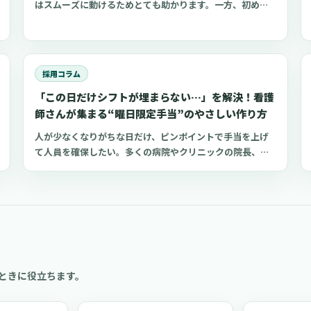
はスムーズに動けるためとても助かります。一方、初めて
施設を利用する家族にとって、服選びは手探りでしょう。
この記事では、47都道府県に約1,400店舗ある「しまむ
ら」で手に入れられるアイテムを中心に、老人ホームに入
所した利用者さんと介護職にとって快適な部屋着のポイン
採用コラム
トをご紹介します。
「この日だけシフトが埋まらない…」を解決！看護
師さんが集まる“曜日限定手当”のやさしい作り方
人が少なくなりがちな日だけ、ピンポイントで手当を上げ
て人員を確保したい。多くの病院やクリニックの院長、看
護部長が抱えるこの課題に対し、すべての日で一律に賃金
を上げるよりも効率的な方法として「ダイナミック手当
（変動手当）」という考え方があります。この記事では、
日本の医療機関の現実に合わせて、連休前、年末年始、日
曜祝日、感染症の流行期など、本当に人手が必要な日だけ
手当を上乗せする制度の設計方法と、現場が混乱しない運
用の作り方を解説します。また、現場で聞かれることがあ
る商品券などを活用する方法への誤解についても、整理し
ときに役立ちます。
ていきます。この記事は、制度導入の具体的なシステム実
装や詳細なKPI（目標とする指標）設定ではなく、まずは制