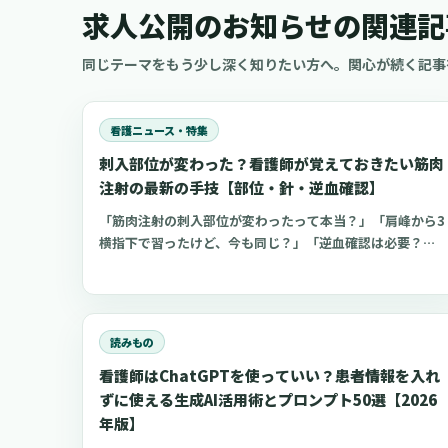
求人公開のお知らせの関連記
同じテーマをもう少し深く知りたい方へ。関心が続く記事
看護ニュース・特集
刺入部位が変わった？看護師が覚えておきたい筋肉
注射の最新の手技【部位・針・逆血確認】
「筋肉注射の刺入部位が変わったって本当？」「肩峰から3
横指下で習ったけど、今も同じ？」「逆血確認は必要？」
と不安な看護師さんへ。筋肉注射の部位、三角筋・大腿外
側広筋・中殿筋の選び方、針のゲージと長さ、皮下注射と
の違い、神経損傷やSIRVAを避けるポイント、ワクチン接
種時の手順までわかりやすく解説します。
読みもの
看護師はChatGPTを使っていい？患者情報を入れ
ずに使える生成AI活用術とプロンプト50選【2026
年版】