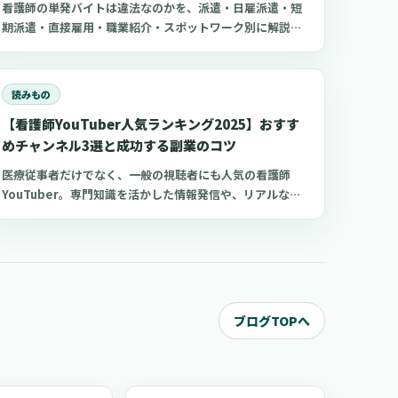
看護師の単発バイトは違法なのかを、派遣・日雇派遣・短
期派遣・直接雇用・職業紹介・スポットワーク別に解説。
副業、確定申告、住民税、勤務前チェックリスト、見学・
お試し勤務の注意点も整理します。
読みもの
【看護師YouTuber人気ランキング2025】おすす
めチャンネル3選と成功する副業のコツ
医療従事者だけでなく、一般の視聴者にも人気の看護師
YouTuber。専門知識を活かした情報発信や、リアルな職
場体験の共有により、多くの看護師YouTuberチャンネル
が人気を博しています。 今回は、おすすめの看護師
YouTuberチャンネルと、看護師がYouTube副業を成功さ
せるコツについてご紹介します。現役の看護師だけでな
く、看護学生や医療従事者、さらには医療に興味がある一
般の方もぜひ参考にしてくださいね。
ブログTOPへ