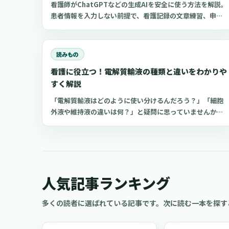
看護師がChatGPTなどの生成AIを安全に使う方法を解説。
患者情報を入力しない前提で、看護記録の文章練習、申し
送り練習、復職準備、勉強に使えるプロンプト50選とNG
例を紹介します。
読みもの
看護に役立つ！電解質輸液の種類と違いをわかりや
すく解説
「電解質輸液はどのように使い分けるんだろう？」「細胞
外液や維持液の違いは何？」と疑問に思っていませんか？
看護の場においてよく扱う点滴の一つが電解質輸液。しか
し、電解質輸液の種類は多く、看護師がそれぞれの輸液製
剤の特徴や使い分けを理解するのは難しいものです。 今回
は、看護師が知っておきたい電解質輸液の種類と違いにつ
いてわかりやすく解説します。
人気記事ランキング
多くの読者に選ばれている記事です。次に読む一本を探す