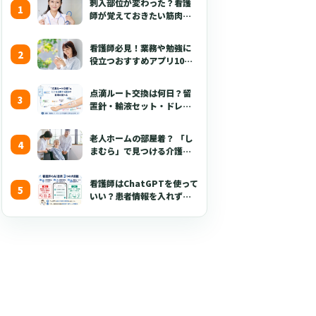
刺入部位が変わった？看護
師が覚えておきたい筋肉注
射の最新の手技【部位・
針・逆血確認】
看護師必見！業務や勉強に
役立つおすすめアプリ10選
【無料あり・2026年版】
点滴ルート交換は何日？留
置針・輸液セット・ドレッ
シング・固定・点滴漏れ対
応を看護師向けに解説
老人ホームの部屋着？ 「し
【2026年版】
まむら」で見つける介護職
が喜ぶ3つのポイント
看護師はChatGPTを使って
いい？患者情報を入れずに
使える生成AI活用術とプロ
ンプト50選【2026年版】