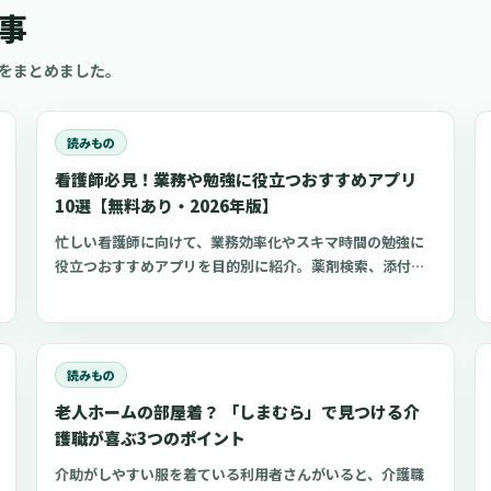
事
をまとめました。
読みもの
看護師必見！業務や勉強に役立つおすすめアプリ
10選【無料あり・2026年版】
忙しい看護師に向けて、業務効率化やスキマ時間の勉強に
役立つおすすめアプリを目的別に紹介。薬剤検索、添付文
書確認、検査項目、点滴の滴下計算、医療略語、疾患学
習、国試知識の復習、心電図学習、シフト管理など、現場
や復職準備で使いやすいアプリをまとめました。
読みもの
老人ホームの部屋着？ 「しまむら」で見つける介
護職が喜ぶ3つのポイント
介助がしやすい服を着ている利用者さんがいると、介護職