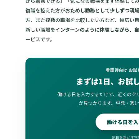
から勤務できる」「気になる職場をまず体験して
復職を控えた方が
おためし勤務として少しずつ現
方
、また複数の職場を比較したい方など、幅広い
新しい職場を
インターンのように体験しながら、
ービスです。
看護師向け お
まずは1日、お試
働ける日を入力するだけで、近くのク
が見つかります。単発・週1
働ける日を入
転職を急かす営