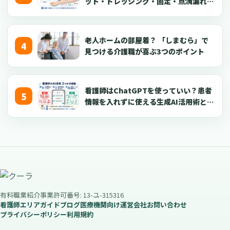
ット・ドレッシング・固定・点滴漏れ対
応を看護師向けに解説【2026年版】
老人ホームの部屋着？ 「しまむら」で
見つける介護職が喜ぶ3つのポイント
看護師はChatGPTを使っていい？患者
情報を入れずに使える生成AI活用術とプ
ロンプト50選【2026年版】
有料職業紹介事業許可番号: 13-ユ-315316
看護師エリアガイド
ブログ
医療機関向け
運営会社
お問い合わせ
プライバシーポリシー
利用規約