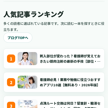
看護師がYouTube副業を成功させるコツについてご紹介します。
現役の看護師だけでなく、看護学生や医療従事者、さらには医療
人気記事ランキング
に興味がある一般の方もぜひ参考にしてくださいね。
多くの読者に選ばれている記事です。次に読む一本を探すときに役
立ちます。
ブログTOPへ
刺入部位が変わった？看護師が覚えてお
きたい筋肉注射の最新の手技【部位・
針・逆血確認】
看護師必見！業務や勉強に役立つおすす
めアプリ10選【無料あり・2026年版】
点滴ルート交換は何日？留置針・輸液セ