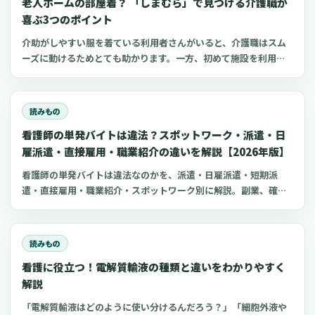
老人ホームの部屋着？ 「しまむら」で見つける介護職が
喜ぶ3つのポイント
介助がしやすい服を着ている利用者さんがいると、介護職はスム
ーズに動けるためとても助かります。一方、初めて施設を利用す
る家族にとって、服選びは手探りでしょう。 この記事では、47都
道府県に約1,400店舗ある「しまむら」で手に入れられるアイテ
ムを中心に、老人ホームに入所した利用者さんと介護職にとって
読みもの
快適な部屋着のポイントをご紹介します。
看護師の単発バイトは違法？スポットワーク・派遣・日
雇派遣・直接雇用・職業紹介の違いを解説【2026年版】
看護師の単発バイトは違法なのかを、派遣・日雇派遣・短期派
遣・直接雇用・職業紹介・スポットワーク別に解説。副業、確定
申告、住民税、勤務前チェックリスト、見学・お試し勤務の注意
点も整理します。
読みもの
看護に役立つ！電解質輸液の種類と違いをわかりやすく
解説
「電解質輸液はどのように使い分けるんだろう？」「細胞外液や