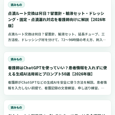
リをまとめました。
読みもの
点滴ルート交換は何日？留置針・輸液セット・ドレッシ
ング・固定・点滴漏れ対応を看護師向けに解説【2026年
版】
点滴ルート交換は何日？留置針、輸液セット、延長チューブ、三
方活栓、ドレッシング材を分けて、72〜96時間の考え方、刺入部
観察、点滴漏れ初期対応を看護師向けに整理します。
読みもの
看護師はChatGPTを使っていい？患者情報を入れずに使
える生成AI活用術とプロンプト50選【2026年版】
看護師がChatGPTなどの生成AIを安全に使う方法を解説。患者情
報を入力しない前提で、看護記録の文章練習、申し送り練習、復
職準備、勉強に使えるプロンプト50選とNG例を紹介します。
読みもの