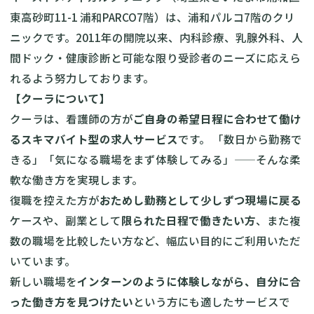
東高砂町11-1 浦和PARCO7階）は、浦和パルコ7階のクリ
ニックです。2011年の開院以来、内科診療、乳腺外科、人
間ドック・健康診断と可能な限り受診者のニーズに応えら
れるよう努力しております。
【クーラについて】
クーラは、看護師の方が
ご自身の希望日程に合わせて働け
るスキマバイト型の求人サービス
です。 「数日から勤務で
きる」「気になる職場をまず体験してみる」——そんな柔
軟な働き方を実現します。
復職を控えた方が
おためし勤務として少しずつ現場に戻る
ケースや、副業として
限られた日程で働きたい方
、また複
数の職場を比較したい方など、幅広い目的にご利用いただ
いています。
新しい職場を
インターンのように体験しながら、自分に合
った働き方を見つけたい
という方にも適したサービスで