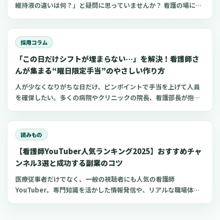
維持液の違いは何？」と疑問に思っていませんか？ 看護の場にお
いてよく扱う点滴の一つが電解質輸液。しかし、電解質輸液の種
類は多く、看護師がそれぞれの輸液製剤の特徴や使い分けを理解
するのは難しいものです。 今回は、看護師が知っておきたい電解
採用コラム
質輸液の種類と違いについてわかりやすく解説します。
「この日だけシフトが埋まらない…」を解決！看護師さ
んが集まる“曜日限定手当”のやさしい作り方
人が少なくなりがちな日だけ、ピンポイントで手当を上げて人員
を確保したい。多くの病院やクリニックの院長、看護部長が抱え
るこの課題に対し、すべての日で一律に賃金を上げるよりも効率
的な方法として「ダイナミック手当（変動手当）」という考え方
があります。この記事では、日本の医療機関の現実に合わせて、
読みもの
連休前、年末年始、日曜祝日、感染症の流行期など、本当に人手
【看護師YouTuber人気ランキング2025】おすすめチャ
が必要な日だけ手当を上乗せする制度の設計方法と、現場が混乱
しない運用の作り方を解説します。また、現場で聞かれることが
ンネル3選と成功する副業のコツ
ある商品券などを活用する方法への誤解についても、整理してい
医療従事者だけでなく、一般の視聴者にも人気の看護師
きます。この記事は、制度導入の具体的なシステム実装や詳細な
YouTuber。専門知識を活かした情報発信や、リアルな職場体験
KPI（目標とする指標）設定ではなく、まずは制度を「理解」し、
の共有により、多くの看護師YouTuberチャンネルが人気を博し
「納得」して、安心して導入を検討できることを目指してまとめ
ています。 今回は、おすすめの看護師YouTuberチャンネルと、
ています。