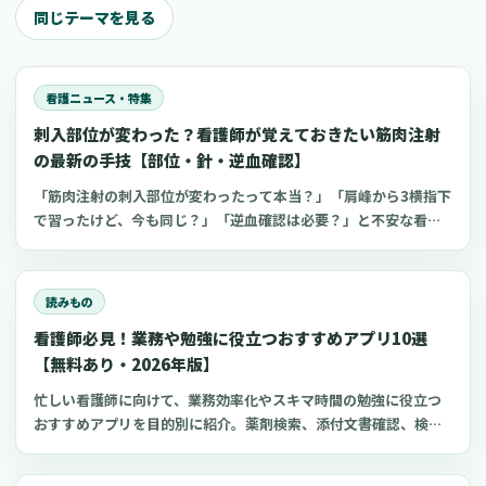
同じテーマを見る
看護ニュース・特集
刺入部位が変わった？看護師が覚えておきたい筋肉注射
の最新の手技【部位・針・逆血確認】
「筋肉注射の刺入部位が変わったって本当？」「肩峰から3横指下
で習ったけど、今も同じ？」「逆血確認は必要？」と不安な看護
師さんへ。筋肉注射の部位、三角筋・大腿外側広筋・中殿筋の選
び方、針のゲージと長さ、皮下注射との違い、神経損傷やSIRVA
を避けるポイント、ワクチン接種時の手順までわかりやすく解説
読みもの
します。
看護師必見！業務や勉強に役立つおすすめアプリ10選
【無料あり・2026年版】
忙しい看護師に向けて、業務効率化やスキマ時間の勉強に役立つ
おすすめアプリを目的別に紹介。薬剤検索、添付文書確認、検査
項目、点滴の滴下計算、医療略語、疾患学習、国試知識の復習、
心電図学習、シフト管理など、現場や復職準備で使いやすいアプ