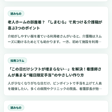
申告、住民税、勤務前チェックリスト、見学・お試し勤務の注意
点も整理します。
読みもの
老人ホームの部屋着？ 「しまむら」で見つける介護職が
喜ぶ3つのポイント
介助がしやすい服を着ている利用者さんがいると、介護職はスム
ーズに動けるためとても助かります。一方、初めて施設を利用す
る家族にとって、服選びは手探りでしょう。 この記事では、47都
道府県に約1,400店舗ある「しまむら」で手に入れられるアイテ
ムを中心に、老人ホームに入所した利用者さんと介護職にとって
採用コラム
快適な部屋着のポイントをご紹介します。
「この日だけシフトが埋まらない…」を解決！看護師さ
んが集まる“曜日限定手当”のやさしい作り方
人が少なくなりがちな日だけ、ピンポイントで手当を上げて人員
を確保したい。多くの病院やクリニックの院長、看護部長が抱え
るこの課題に対し、すべての日で一律に賃金を上げるよりも効率
的な方法として「ダイナミック手当（変動手当）」という考え方
があります。この記事では、日本の医療機関の現実に合わせて、
読みもの
連休前、年末年始、日曜祝日、感染症の流行期など、本当に人手