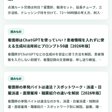
点滴ルート交換は何日？留置針、輸液セット、延長チューブ、三
方活栓、ドレッシング材を分けて、72〜96時間の考え方、刺入部
観察、点滴漏れ初期対応を看護師向けに整理します。
読みもの
看護師はChatGPTを使っていい？患者情報を入れずに使
える生成AI活用術とプロンプト50選【2026年版】
看護師がChatGPTなどの生成AIを安全に使う方法を解説。患者情
報を入力しない前提で、看護記録の文章練習、申し送り練習、復
職準備、勉強に使えるプロンプト50選とNG例を紹介します。
読みもの
看護師の単発バイトは違法？スポットワーク・派遣・日
雇派遣・直接雇用・職業紹介の違いを解説【2026年版】
看護師の単発バイトは違法なのかを、派遣・日雇派遣・短期派
遣・直接雇用・職業紹介・スポットワーク別に解説。副業、確定