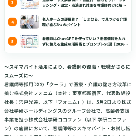
ッシング・固定・点滴漏れ対応を看護師向けに解説
【2026年版】
老人ホームの部屋着？ 「しまむら」で見つける介護
職が喜ぶ3つのポイント
看護師はChatGPTを使っていい？患者情報を入れ
ずに使える生成AI活用術とプロンプト50選【2026年
版】
～スキマバイト活用により、看護師の復職・転職がさらに
スムーズに～
看護師等採用DXの「クーラ」で医療・介護の働き方改革に
挑む株式会社フォニム（本社：東京都新宿区、代表取締役
社長：宍戸光達、以下「フォニム」）は、5月2日より株式
会社学研ホールディングスのグループ会社で、高齢者支援
事業を担う株式会社学研ココファン（以下 学研ココファ
ン）の施設において、看護師等のスキマバイト・お試し転