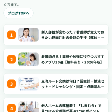
立ちます。
ブログTOPへ
刺入部位が変わった？看護師が覚えてお
きたい筋肉注射の最新の手技【部位・
針・逆血確認】
看護師必見！業務や勉強に役立つおすす
めアプリ10選【無料あり・2026年版】
点滴ルート交換は何日？留置針・輸液セ
ット・ドレッシング・固定・点滴漏れ対
応を看護師向けに解説【2026年版】
老人ホームの部屋着？ 「しまむら」で
見つける介護職が喜ぶ3つのポイント