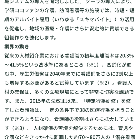
職システムの導入を開始しました。 クーラの導入により、
学研ココファンの介護、訪問看護等の施設では、時短・短
期のアルバイト雇用（いわゆる「スキマバイト」）の活用
を促進し、地域の医療・介護にさらに安定的に貢献できる
組織作りを強化します。
業界の動き
従来の人材紹介業における看護職の初年度離職率は20.3%
～41.5%という高水準にあるところ（※1）、高齢化が進
む中、厚生労働省は2040年までに看護師をさらに2割以上
も増員する必要があると試算しています（※2）。看護人
材の確保は、多くの医療現場にとって非常に切実な課題で
す。 また、2015年の法改正以来、「特定行為研修」を修
了した看護師は、一定の条件下で38の医療行為を担うこと
ができるようになり、看護師の役割はさらに拡大していま
す（※3）。 人材確保の苦境を解決するためには、育児や
介護などをきっかけに離職した約70～80万人の「潜在看護