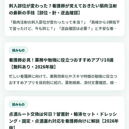
刺入部位が変わった？看護師が覚えておきたい筋肉注射
の最新の手技【部位・針・逆血確認】
「筋肉注射の刺入部位が変わったって本当？」「肩峰から3横指下
で習ったけど、今も同じ？」「逆血確認は必要？」と不安な看護
師さんへ。筋肉注射の部位、三角筋・大腿外側広筋・中殿筋の選
び方、針のゲージと長さ、皮下注射との違い、神経損傷やSIRVA
を避けるポイント、ワクチン接種時の手順までわかりやすく解説
読みもの
します。
看護師必見！業務や勉強に役立つおすすめアプリ10選
【無料あり・2026年版】
忙しい看護師に向けて、業務効率化やスキマ時間の勉強に役立つ
おすすめアプリを目的別に紹介。薬剤検索、添付文書確認、検査
項目、点滴の滴下計算、医療略語、疾患学習、国試知識の復習、
心電図学習、シフト管理など、現場や復職準備で使いやすいアプ
リをまとめました。
読みもの
点滴ルート交換は何日？留置針・輸液セット・ドレッシ
ング・固定・点滴漏れ対応を看護師向けに解説【2026年
版】