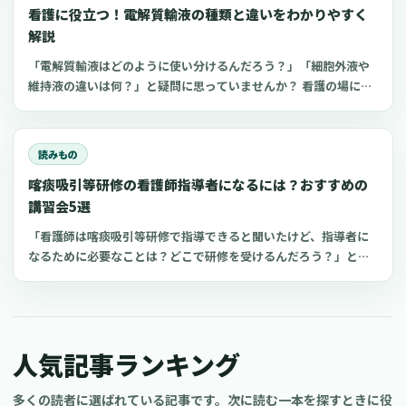
看護に役立つ！電解質輸液の種類と違いをわかりやすく
が必要な日だけ手当を上乗せする制度の設計方法と、現場が混乱
しない運用の作り方を解説します。また、現場で聞かれることが
解説
ある商品券などを活用する方法への誤解についても、整理してい
「電解質輸液はどのように使い分けるんだろう？」「細胞外液や
きます。この記事は、制度導入の具体的なシステム実装や詳細な
維持液の違いは何？」と疑問に思っていませんか？ 看護の場にお
KPI（目標とする指標）設定ではなく、まずは制度を「理解」し、
いてよく扱う点滴の一つが電解質輸液。しかし、電解質輸液の種
「納得」して、安心して導入を検討できることを目指してまとめ
類は多く、看護師がそれぞれの輸液製剤の特徴や使い分けを理解
ています。
するのは難しいものです。 今回は、看護師が知っておきたい電解
読みもの
質輸液の種類と違いについてわかりやすく解説します。
喀痰吸引等研修の看護師指導者になるには？おすすめの
講習会5選
「看護師は喀痰吸引等研修で指導できると聞いたけど、指導者に
なるために必要なことは？どこで研修を受けるんだろう？」と思
っていませんか？看護師指導者になるための方法が分かれば、看
護師としてのスキルアップにつながり病院や介護施設の仕事に生
かせるかもしれません 。今回は、喀痰吸引等研修の指導教員にな
る条件やおすすめの講習会についてご紹介します。
人気記事ランキング
多くの読者に選ばれている記事です。次に読む一本を探すときに役