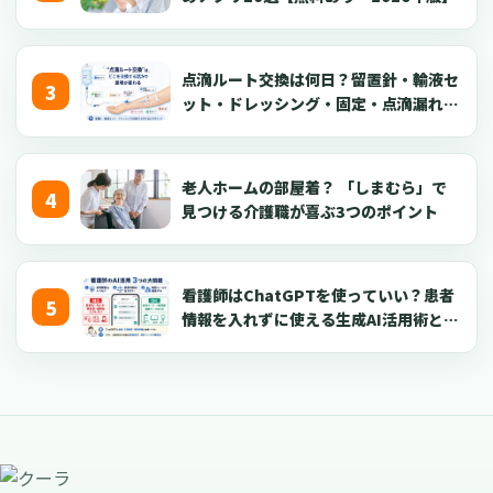
点滴ルート交換は何日？留置針・輸液セ
ット・ドレッシング・固定・点滴漏れ対
応を看護師向けに解説【2026年版】
老人ホームの部屋着？ 「しまむら」で
見つける介護職が喜ぶ3つのポイント
看護師はChatGPTを使っていい？患者
情報を入れずに使える生成AI活用術とプ
ロンプト50選【2026年版】