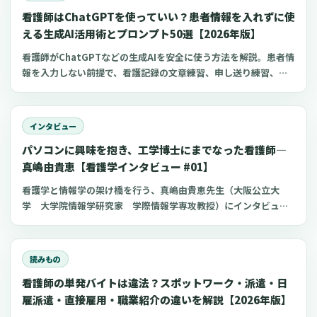
看護師はChatGPTを使っていい？患者情報を入れずに使
える生成AI活用術とプロンプト50選【2026年版】
看護師がChatGPTなどの生成AIを安全に使う方法を解説。患者情
報を入力しない前提で、看護記録の文章練習、申し送り練習、復
職準備、勉強に使えるプロンプト50選とNG例を紹介します。
インタビュー
パソコンに興味を抱き、工学博士にまでなった看護師―
真嶋由貴恵【看護学インタビュー #01】
看護学と情報学の架け橋を行う、真嶋由貴恵先生（大阪公立大
学 大学院情報学研究家 学際情報学専攻教授）にインタビュー
を行いました。真嶋先生の経験と、看護教育システムCanGoを作
った経緯、そして看護と情報の今後について詳しくお話を伺いま
した。また、今後看護師を目指す方に向けてのアドバイスも頂き
読みもの
ました。
看護師の単発バイトは違法？スポットワーク・派遣・日
雇派遣・直接雇用・職業紹介の違いを解説【2026年版】