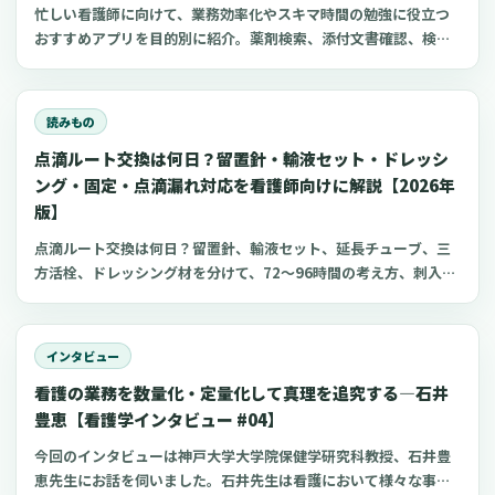
忙しい看護師に向けて、業務効率化やスキマ時間の勉強に役立つ
おすすめアプリを目的別に紹介。薬剤検索、添付文書確認、検査
項目、点滴の滴下計算、医療略語、疾患学習、国試知識の復習、
心電図学習、シフト管理など、現場や復職準備で使いやすいアプ
リをまとめました。
読みもの
点滴ルート交換は何日？留置針・輸液セット・ドレッシ
ング・固定・点滴漏れ対応を看護師向けに解説【2026年
版】
点滴ルート交換は何日？留置針、輸液セット、延長チューブ、三
方活栓、ドレッシング材を分けて、72〜96時間の考え方、刺入部
観察、点滴漏れ初期対応を看護師向けに整理します。
インタビュー
看護の業務を数量化・定量化して真理を追究する―石井
豊恵【看護学インタビュー #04】
今回のインタビューは神戸大学大学院保健学研究科教授、石井豊
恵先生にお話を伺いました。石井先生は看護において様々な事象