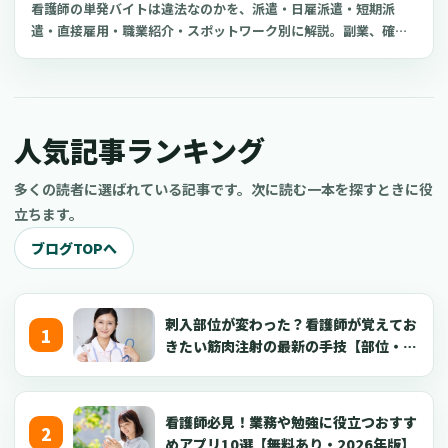
看護師の単発バイトは違法なのかを、派遣・日雇派遣・短期派
遣・直接雇用・職業紹介・スポットワーク別に解説。副業、確定
申告、住民税、勤務前チェックリスト、見学・お試し勤務の注意
点も整理します。
人気記事ランキング
多くの読者に選ばれている記事です。次に読む一本を探すときに役
立ちます。
ブログTOPへ
刺入部位が変わった？看護師が覚えてお
きたい筋肉注射の最新の手技【部位・
針・逆血確認】
看護師必見！業務や勉強に役立つおすす
めアプリ10選【無料あり・2026年版】