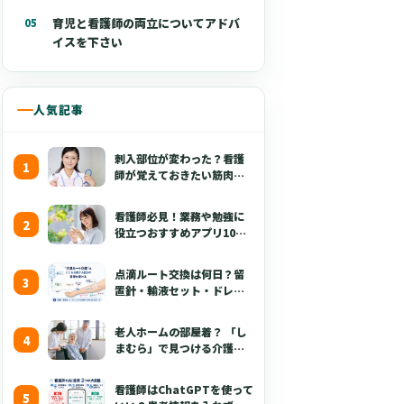
育児と看護師の両立についてアドバ
イスを下さい
人気記事
刺入部位が変わった？看護
師が覚えておきたい筋肉注
射の最新の手技【部位・
針・逆血確認】
看護師必見！業務や勉強に
役立つおすすめアプリ10選
【無料あり・2026年版】
点滴ルート交換は何日？留
置針・輸液セット・ドレッ
シング・固定・点滴漏れ対
応を看護師向けに解説
老人ホームの部屋着？ 「し
【2026年版】
まむら」で見つける介護職
が喜ぶ3つのポイント
看護師はChatGPTを使って