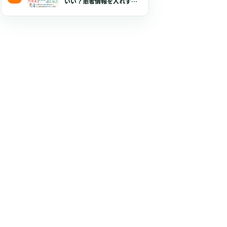
いい？患者情報を入れずに
使える生成AI活用術とプロ
ンプト50選【2026年版】