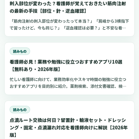
刺入部位が変わった？看護師が覚えておきたい筋肉注射
の最新の手技【部位・針・逆血確認】
「筋肉注射の刺入部位が変わったって本当？」「肩峰から3横指下
で習ったけど、今も同じ？」「逆血確認は必要？」と不安な看護
師さんへ。筋肉注射の部位、三角筋・大腿外側広筋・中殿筋の選
び方、針のゲージと長さ、皮下注射との違い、神経損傷やSIRVA
を避けるポイント、ワクチン接種時の手順までわかりやすく解説
読みもの
します。
看護師必見！業務や勉強に役立つおすすめアプリ10選
【無料あり・2026年版】
忙しい看護師に向けて、業務効率化やスキマ時間の勉強に役立つ
おすすめアプリを目的別に紹介。薬剤検索、添付文書確認、検査
項目、点滴の滴下計算、医療略語、疾患学習、国試知識の復習、
心電図学習、シフト管理など、現場や復職準備で使いやすいアプ
リをまとめました。
読みもの
点滴ルート交換は何日？留置針・輸液セット・ドレッシ
ング・固定・点滴漏れ対応を看護師向けに解説【2026年
版】