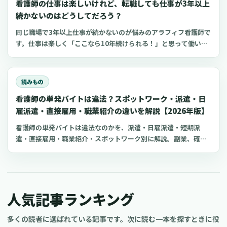
看護師の仕事は楽しいけれど、転職しても仕事が3年以上
続かないのはどうしてだろう？
同じ職場で3年以上仕事が続かないのが悩みのアラフィフ看護師で
す。仕事は楽しく「ここなら10年続けられる！」と思って働いて
いるのですが、職場のアラが見えてくると気分が落ち込み辞めて
しまいます。今までも病院やクリニック、訪問看護ステーション
などで働きましたが、どこも3年から4年で転職
読みもの
看護師の単発バイトは違法？スポットワーク・派遣・日
雇派遣・直接雇用・職業紹介の違いを解説【2026年版】
看護師の単発バイトは違法なのかを、派遣・日雇派遣・短期派
遣・直接雇用・職業紹介・スポットワーク別に解説。副業、確定
申告、住民税、勤務前チェックリスト、見学・お試し勤務の注意
点も整理します。
人気記事ランキング
多くの読者に選ばれている記事です。次に読む一本を探すときに役