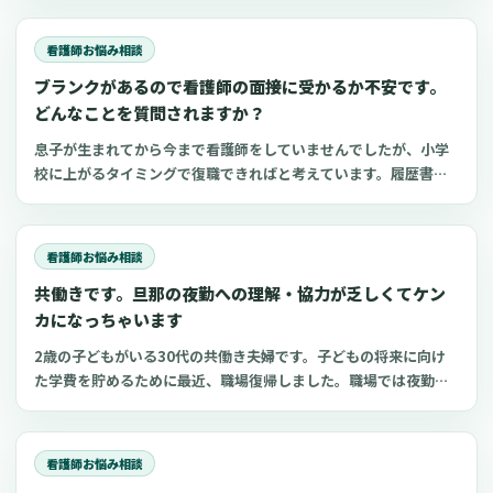
う気持ちがあります。年齢も35歳になり、「働き方を変えるのな
ら今しかない」と、強く思うようになりました。一
看護師お悩み相談
ブランクがあるので看護師の面接に受かるか不安です。
どんなことを質問されますか？
息子が生まれてから今まで看護師をしていませんでしたが、小学
校に上がるタイミングで復職できればと考えています。履歴書を
準備しているうちにブランクがあることを面接で指摘されたらど
うしようと不安になってきました。私の周りでは、産休後にすぐ
に現場復帰している人が多いので、自分としても引け
看護師お悩み相談
共働きです。旦那の夜勤への理解・協力が乏しくてケン
カになっちゃいます
2歳の子どもがいる30代の共働き夫婦です。子どもの将来に向け
た学費を貯めるために最近、職場復帰しました。職場では夜勤回
数を減らしてもらっていますが、旦那は夜勤への理解があまりな
く不満を持っているみたいです。夜勤中の家事や育児の負担ばか
り文句を言ってくるので、私もイライラが募りよく
看護師お悩み相談