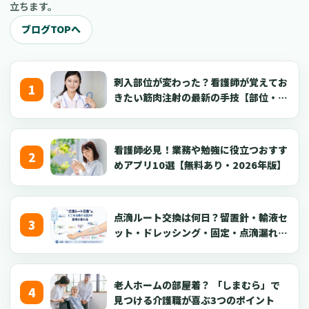
立ちます。
ブログTOPへ
刺入部位が変わった？看護師が覚えてお
きたい筋肉注射の最新の手技【部位・
針・逆血確認】
看護師必見！業務や勉強に役立つおすす
めアプリ10選【無料あり・2026年版】
点滴ルート交換は何日？留置針・輸液セ
ット・ドレッシング・固定・点滴漏れ対
応を看護師向けに解説【2026年版】
老人ホームの部屋着？ 「しまむら」で
見つける介護職が喜ぶ3つのポイント