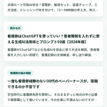
点滴ルート交換は何日？留置針、輸液セット、延長チューブ、三
方活栓、ドレッシング材を分けて、72〜96時間の考え方、刺入部
観察、点滴漏れ初期対応を看護師向けに整理します。
読みもの
看護師はChatGPTを使っていい？患者情報を入れずに使
える生成AI活用術とプロンプト50選【2026年版】
看護師がChatGPTなどの生成AIを安全に使う方法を解説。患者情
報を入力しない前提で、看護記録の文章練習、申し送り練習、復
職準備、勉強に使えるプロンプト50選とNG例を紹介します。
看護師お悩み相談
一度も看護師経験のない30代のペーパーナースが、復職
できるのか不安です
学生時代に看護師免許を取得し、そのままずっと地元の中小企業
で事務職として働いています。今の仕事に不満はないのですが、
勉強して資格を取った看護師に、もう一度チャレンジしたいとい