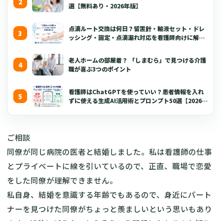
選【無料あり・2026年版】
点滴ルート交換は何日？留置針・輸液セット・ドレ
ッシング・固定・点滴漏れ対応を看護師向けに解説
【2026年版】
老人ホームの部屋着？ 「しまむら」で見つける介護
職が喜ぶ3つのポイント
看護師はChatGPTを使っていい？患者情報を入れ
ずに使える生成AI活用術とプロンプト50選【2026年
版】
ご相談
同僚が同じ病院の医者と結婚しました。私は看護師の仕事
とプライベートに線を引いているので、正直、職場で恋愛
をした同僚が理解できません。
私自身、結婚を意識する年齢でもあるので、身近にパート
ナーを見つけた同僚がちょっと羨ましいという思いもあり