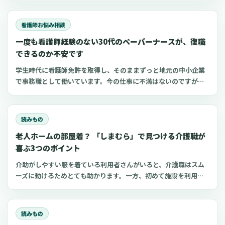
うしようと不安になってきました。私の周りでは、産休後にすぐ
に現場復帰している人が多いので、自分としても引け
看護師お悩み相談
一度も看護師経験のない30代のペーパーナースが、復職
できるのか不安です
学生時代に看護師免許を取得し、そのままずっと地元の中小企業
で事務職として働いています。今の仕事に不満はないのですが、
勉強して資格を取った看護師に、もう一度チャレンジしたいとい
う気持ちがあります。年齢も35歳になり、「働き方を変えるのな
ら今しかない」と、強く思うようになりました。一
読みもの
老人ホームの部屋着？ 「しまむら」で見つける介護職が
喜ぶ3つのポイント
介助がしやすい服を着ている利用者さんがいると、介護職はスム
ーズに動けるためとても助かります。一方、初めて施設を利用す
る家族にとって、服選びは手探りでしょう。 この記事では、47都
道府県に約1,400店舗ある「しまむら」で手に入れられるアイテ
ムを中心に、老人ホームに入所した利用者さんと介護職にとって
読みもの
快適な部屋着のポイントをご紹介します。