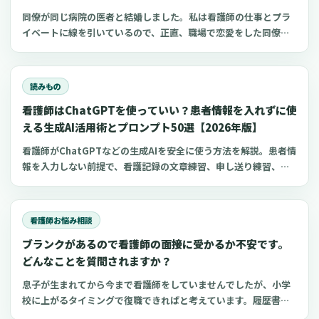
同僚が同じ病院の医者と結婚しました。私は看護師の仕事とプラ
イベートに線を引いているので、正直、職場で恋愛をした同僚が
理解できません。私自身、結婚を意識する年齢でもあるので、身
近にパートナーを見つけた同僚がちょっと羨ましいという思いも
あります。純粋にどうやったらそういう関係になれる
読みもの
看護師はChatGPTを使っていい？患者情報を入れずに使
える生成AI活用術とプロンプト50選【2026年版】
看護師がChatGPTなどの生成AIを安全に使う方法を解説。患者情
報を入力しない前提で、看護記録の文章練習、申し送り練習、復
職準備、勉強に使えるプロンプト50選とNG例を紹介します。
看護師お悩み相談
ブランクがあるので看護師の面接に受かるか不安です。
どんなことを質問されますか？
息子が生まれてから今まで看護師をしていませんでしたが、小学
校に上がるタイミングで復職できればと考えています。履歴書を
準備しているうちにブランクがあることを面接で指摘されたらど