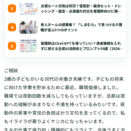
点滴ルート交換は何日？留置針・輸液セット・ドレ
ッシング・固定・点滴漏れ対応を看護師向けに解説
【2026年版】
老人ホームの部屋着？ 「しまむら」で見つける介護
職が喜ぶ3つのポイント
看護師はChatGPTを使っていい？患者情報を入れ
ずに使える生成AI活用術とプロンプト50選【2026年
版】
ご相談
2歳の子どもがいる30代の共働き夫婦です。子どもの将来
に向けた学費を貯めるために最近、職場復帰しました。
職場では夜勤回数を減らしてもらっていますが、旦那は夜
勤への理解があまりなく不満を持っているみたいです。夜
勤中の家事や育児の負担ばかり文句を言ってくるので、私
もイライラが募りよくケンカになっちゃいます。
久々の仕事で体力的・精神的にもツラくて、今後うまくや