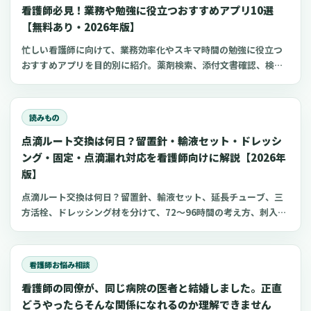
看護師必見！業務や勉強に役立つおすすめアプリ10選
【無料あり・2026年版】
忙しい看護師に向けて、業務効率化やスキマ時間の勉強に役立つ
おすすめアプリを目的別に紹介。薬剤検索、添付文書確認、検査
項目、点滴の滴下計算、医療略語、疾患学習、国試知識の復習、
心電図学習、シフト管理など、現場や復職準備で使いやすいアプ
リをまとめました。
読みもの
点滴ルート交換は何日？留置針・輸液セット・ドレッシ
ング・固定・点滴漏れ対応を看護師向けに解説【2026年
版】
点滴ルート交換は何日？留置針、輸液セット、延長チューブ、三
方活栓、ドレッシング材を分けて、72〜96時間の考え方、刺入部
観察、点滴漏れ初期対応を看護師向けに整理します。
看護師お悩み相談
看護師の同僚が、同じ病院の医者と結婚しました。正直
どうやったらそんな関係になれるのか理解できません