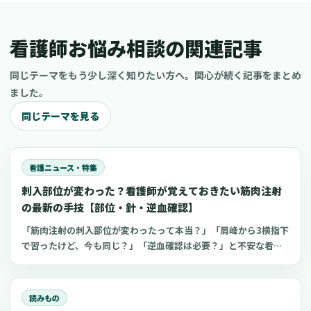
看護師お悩み相談の関連記事
同じテーマをもう少し深く知りたい方へ。関心が続く記事をまとめ
ました。
同じテーマを見る
看護ニュース・特集
刺入部位が変わった？看護師が覚えておきたい筋肉注射
の最新の手技【部位・針・逆血確認】
「筋肉注射の刺入部位が変わったって本当？」「肩峰から3横指下
で習ったけど、今も同じ？」「逆血確認は必要？」と不安な看護
師さんへ。筋肉注射の部位、三角筋・大腿外側広筋・中殿筋の選
び方、針のゲージと長さ、皮下注射との違い、神経損傷やSIRVA
を避けるポイント、ワクチン接種時の手順までわかりやすく解説
読みもの
します。