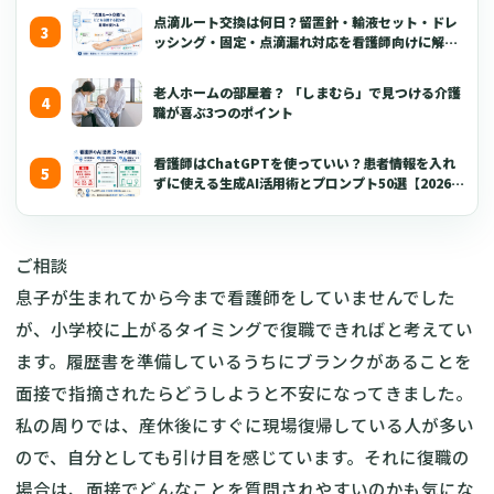
点滴ルート交換は何日？留置針・輸液セット・ドレ
ッシング・固定・点滴漏れ対応を看護師向けに解説
【2026年版】
老人ホームの部屋着？ 「しまむら」で見つける介護
職が喜ぶ3つのポイント
看護師はChatGPTを使っていい？患者情報を入れ
ずに使える生成AI活用術とプロンプト50選【2026年
版】
ご相談
息子が生まれてから今まで看護師をしていませんでした
が、小学校に上がるタイミングで復職できればと考えてい
ます。履歴書を準備しているうちにブランクがあることを
面接で指摘されたらどうしようと不安になってきました。
私の周りでは、産休後にすぐに現場復帰している人が多い
ので、自分としても引け目を感じています。それに復職の
場合は、面接でどんなことを質問されやすいのかも気にな