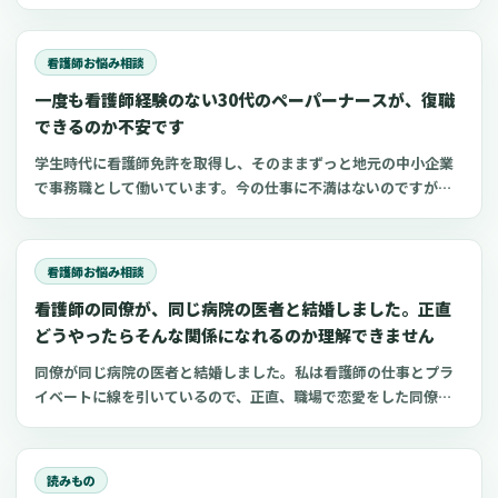
職準備、勉強に使えるプロンプト50選とNG例を紹介します。
看護師お悩み相談
一度も看護師経験のない30代のペーパーナースが、復職
できるのか不安です
学生時代に看護師免許を取得し、そのままずっと地元の中小企業
で事務職として働いています。今の仕事に不満はないのですが、
勉強して資格を取った看護師に、もう一度チャレンジしたいとい
う気持ちがあります。年齢も35歳になり、「働き方を変えるのな
ら今しかない」と、強く思うようになりました。一
看護師お悩み相談
看護師の同僚が、同じ病院の医者と結婚しました。正直
どうやったらそんな関係になれるのか理解できません
同僚が同じ病院の医者と結婚しました。私は看護師の仕事とプラ
イベートに線を引いているので、正直、職場で恋愛をした同僚が
理解できません。私自身、結婚を意識する年齢でもあるので、身
近にパートナーを見つけた同僚がちょっと羨ましいという思いも
あります。純粋にどうやったらそういう関係になれる
読みもの