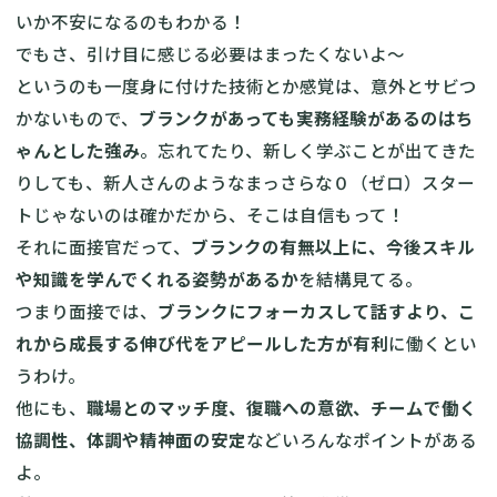
いか不安になるのもわかる！
でもさ、引け目に感じる必要はまったくないよ～
というのも一度身に付けた技術とか感覚は、意外とサビつ
かないもので、
ブランクがあっても実務経験があるのはち
ゃんとした強み
。忘れてたり、新しく学ぶことが出てきた
りしても、新人さんのようなまっさらな０（ゼロ）スター
トじゃないのは確かだから、そこは自信もって！
それに面接官だって、
ブランクの有無以上に、今後スキル
や知識を学んでくれる姿勢があるか
を結構見てる。
つまり面接では、
ブランクにフォーカスして話すより、こ
れから成長する伸び代をアピールした方が有利
に働くとい
うわけ。
他にも、
職場とのマッチ度、復職への意欲、チームで働く
協調性、体調や精神面の安定
などいろんなポイントがある
よ。