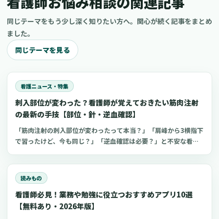
看護師お悩み相談の関連記事
同じテーマをもう少し深く知りたい方へ。関心が続く記事をまとめ
ました。
同じテーマを見る
看護ニュース・特集
刺入部位が変わった？看護師が覚えておきたい筋肉注射
の最新の手技【部位・針・逆血確認】
「筋肉注射の刺入部位が変わったって本当？」「肩峰から3横指下
で習ったけど、今も同じ？」「逆血確認は必要？」と不安な看護
師さんへ。筋肉注射の部位、三角筋・大腿外側広筋・中殿筋の選
び方、針のゲージと長さ、皮下注射との違い、神経損傷やSIRVA
を避けるポイント、ワクチン接種時の手順までわかりやすく解説
読みもの
します。
看護師必見！業務や勉強に役立つおすすめアプリ10選
【無料あり・2026年版】