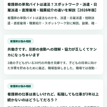
看護師の単発バイトは違法？スポットワーク・派遣・日
雇派遣・直接雇用・職業紹介の違いを解説【2026年版】
看護師の単発バイトは違法なのかを、派遣・日雇派遣・短期派
遣・直接雇用・職業紹介・スポットワーク別に解説。副業、確定
申告、住民税、勤務前チェックリスト、見学・お試し勤務の注意
点も整理します。
看護師お悩み相談
共働きです。旦那の夜勤への理解・協力が乏しくてケン
カになっちゃいます
2歳の子どもがいる30代の共働き夫婦です。子どもの将来に向け
た学費を貯めるために最近、職場復帰しました。職場では夜勤回
数を減らしてもらっていますが、旦那は夜勤への理解があまりな
く不満を持っているみたいです。夜勤中の家事や育児の負担ばか
り文句を言ってくるので、私もイライラが募りよく
看護師お悩み相談
看護師の仕事は楽しいけれど、転職しても仕事が3年以上
続かないのはどうしてだろう？