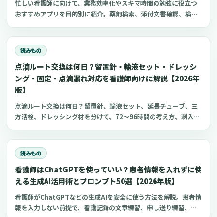
忙しい看護師に向けて、業務効率化やスキマ時間の勉強に役立つ
おすすめアプリを目的別に紹介。薬剤検索、添付文書確認、検査
項目、点滴の滴下計算、医療略語、疾患学習、国試知識の復習、
心電図学習、シフト管理など、現場や復職準備で使いやすいアプ
リをまとめました。
読みもの
点滴ルート交換は何日？留置針・輸液セット・ドレッシ
ング・固定・点滴漏れ対応を看護師向けに解説【2026年
版】
点滴ルート交換は何日？留置針、輸液セット、延長チューブ、三
方活栓、ドレッシング材を分けて、72〜96時間の考え方、刺入部
観察、点滴漏れ初期対応を看護師向けに整理します。
読みもの
看護師はChatGPTを使っていい？患者情報を入れずに使
える生成AI活用術とプロンプト50選【2026年版】
看護師がChatGPTなどの生成AIを安全に使う方法を解説。患者情
報を入力しない前提で、看護記録の文章練習、申し送り練習、復