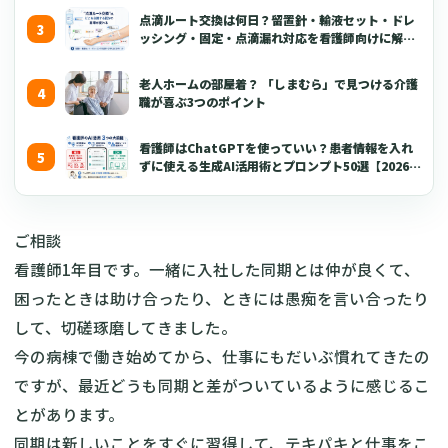
点滴ルート交換は何日？留置針・輸液セット・ドレ
ッシング・固定・点滴漏れ対応を看護師向けに解説
【2026年版】
老人ホームの部屋着？ 「しまむら」で見つける介護
職が喜ぶ3つのポイント
看護師はChatGPTを使っていい？患者情報を入れ
ずに使える生成AI活用術とプロンプト50選【2026年
版】
ご相談
看護師1年目です。一緒に入社した同期とは仲が良くて、
困ったときは助け合ったり、ときには愚痴を言い合ったり
して、切磋琢磨してきました。
今の病棟で働き始めてから、仕事にもだいぶ慣れてきたの
ですが、最近どうも同期と差がついているように感じるこ
とがあります。
同期は新しいことをすぐに習得して、テキパキと仕事をこ