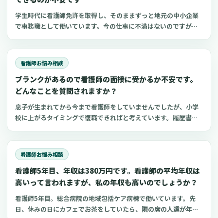
学生時代に看護師免許を取得し、そのままずっと地元の中小企業
で事務職として働いています。今の仕事に不満はないのですが、
勉強して資格を取った看護師に、もう一度チャレンジしたいとい
う気持ちがあります。年齢も35歳になり、「働き方を変えるのな
ら今しかない」と、強く思うようになりました。一
看護師お悩み相談
ブランクがあるので看護師の面接に受かるか不安です。
どんなことを質問されますか？
息子が生まれてから今まで看護師をしていませんでしたが、小学
校に上がるタイミングで復職できればと考えています。履歴書を
準備しているうちにブランクがあることを面接で指摘されたらど
うしようと不安になってきました。私の周りでは、産休後にすぐ
に現場復帰している人が多いので、自分としても引け
看護師お悩み相談
看護師5年目、年収は380万円です。看護師の平均年収は
高いって言われますが、私の年収も高いのでしょうか？
看護師5年目。総合病院の地域包括ケア病棟で働いています。先
日、休みの日にカフェでお茶をしていたら、隣の席の人達が年収