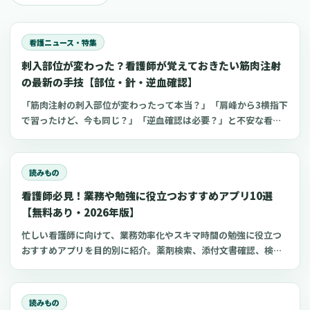
看護ニュース・特集
刺入部位が変わった？看護師が覚えておきたい筋肉注射
の最新の手技【部位・針・逆血確認】
「筋肉注射の刺入部位が変わったって本当？」「肩峰から3横指下
で習ったけど、今も同じ？」「逆血確認は必要？」と不安な看護
師さんへ。筋肉注射の部位、三角筋・大腿外側広筋・中殿筋の選
び方、針のゲージと長さ、皮下注射との違い、神経損傷やSIRVA
を避けるポイント、ワクチン接種時の手順までわかりやすく解説
読みもの
します。
看護師必見！業務や勉強に役立つおすすめアプリ10選
【無料あり・2026年版】
忙しい看護師に向けて、業務効率化やスキマ時間の勉強に役立つ
おすすめアプリを目的別に紹介。薬剤検索、添付文書確認、検査
項目、点滴の滴下計算、医療略語、疾患学習、国試知識の復習、
心電図学習、シフト管理など、現場や復職準備で使いやすいアプ
リをまとめました。
読みもの