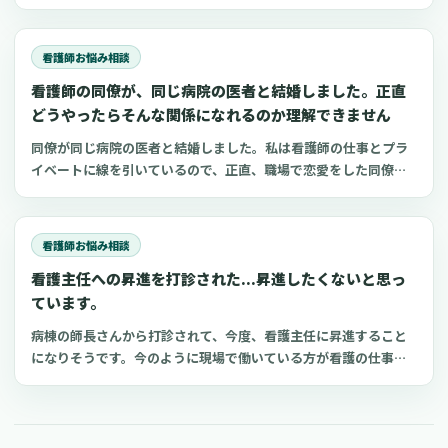
の話をしているのを耳にしました。それで、ちょっと気になった
ので教えてください。看護師って平均年収が高いってよく言われ
ますが、実際はどうなのでしょうか？私の年収は38
看護師お悩み相談
看護師の同僚が、同じ病院の医者と結婚しました。正直
どうやったらそんな関係になれるのか理解できません
同僚が同じ病院の医者と結婚しました。私は看護師の仕事とプラ
イベートに線を引いているので、正直、職場で恋愛をした同僚が
理解できません。私自身、結婚を意識する年齢でもあるので、身
近にパートナーを見つけた同僚がちょっと羨ましいという思いも
あります。純粋にどうやったらそういう関係になれる
看護師お悩み相談
看護主任への昇進を打診された...昇進したくないと思っ
ています。
病棟の師長さんから打診されて、今度、看護主任に昇進すること
になりそうです。今のように現場で働いている方が看護の仕事を
楽しくできるので、正直昇進したくないと思っています。昇進を
断ってもよいものでしょうか？どのように断れば、波風たたずに
済むでしょうか？