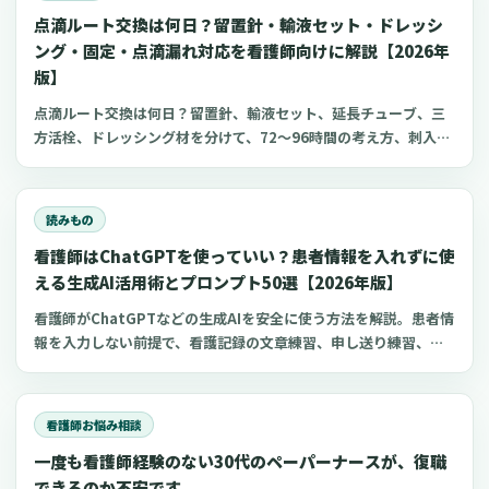
点滴ルート交換は何日？留置針・輸液セット・ドレッシ
ング・固定・点滴漏れ対応を看護師向けに解説【2026年
版】
点滴ルート交換は何日？留置針、輸液セット、延長チューブ、三
方活栓、ドレッシング材を分けて、72〜96時間の考え方、刺入部
観察、点滴漏れ初期対応を看護師向けに整理します。
読みもの
看護師はChatGPTを使っていい？患者情報を入れずに使
える生成AI活用術とプロンプト50選【2026年版】
看護師がChatGPTなどの生成AIを安全に使う方法を解説。患者情
報を入力しない前提で、看護記録の文章練習、申し送り練習、復
職準備、勉強に使えるプロンプト50選とNG例を紹介します。
看護師お悩み相談
一度も看護師経験のない30代のペーパーナースが、復職
できるのか不安です