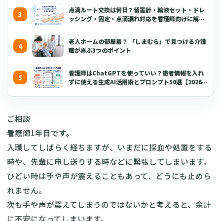
点滴ルート交換は何日？留置針・輸液セット・ドレ
ッシング・固定・点滴漏れ対応を看護師向けに解説
【2026年版】
老人ホームの部屋着？ 「しまむら」で見つける介護
職が喜ぶ3つのポイント
看護師はChatGPTを使っていい？患者情報を入れ
ずに使える生成AI活用術とプロンプト50選【2026年
版】
ご相談
看護師1年目です。
入職してしばらく経ちますが、いまだに採血や処置をする
時や、先輩に申し送りする時などに緊張してしまいます。
ひどい時は手や声が震えることもあって、どうにも止めら
れません。
次も手や声が震えてしまうのではないかと考えると、余計
に不安になってしまいます。