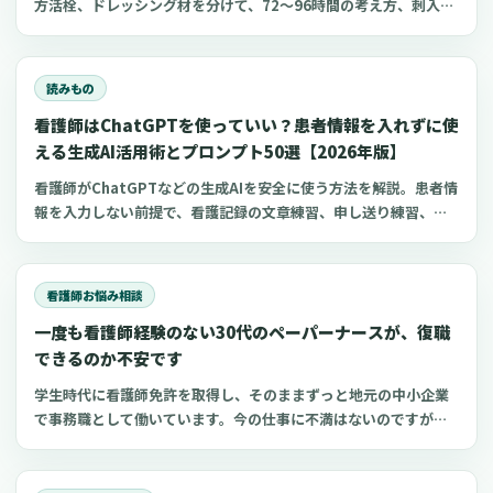
方活栓、ドレッシング材を分けて、72〜96時間の考え方、刺入部
観察、点滴漏れ初期対応を看護師向けに整理します。
読みもの
看護師はChatGPTを使っていい？患者情報を入れずに使
える生成AI活用術とプロンプト50選【2026年版】
看護師がChatGPTなどの生成AIを安全に使う方法を解説。患者情
報を入力しない前提で、看護記録の文章練習、申し送り練習、復
職準備、勉強に使えるプロンプト50選とNG例を紹介します。
看護師お悩み相談
一度も看護師経験のない30代のペーパーナースが、復職
できるのか不安です
学生時代に看護師免許を取得し、そのままずっと地元の中小企業
で事務職として働いています。今の仕事に不満はないのですが、
勉強して資格を取った看護師に、もう一度チャレンジしたいとい
う気持ちがあります。年齢も35歳になり、「働き方を変えるのな
ら今しかない」と、強く思うようになりました。一