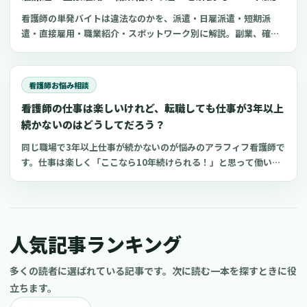
看護師の単発バイトは違法なのかを、派遣・日雇派遣・短期派
遣・直接雇用・職業紹介・スポットワーク別に解説。副業、確定
申告、住民税、勤務前チェックリスト、見学・お試し勤務の注意
点も整理します。
看護師お悩み相談
看護師の仕事は楽しいけれど、転職しても仕事が3年以上
続かないのはどうしてだろう？
同じ職場で3年以上仕事が続かないのが悩みのアラフィフ看護師で
す。仕事は楽しく「ここなら10年続けられる！」と思って働いて
いるのですが、職場のアラが見えてくると気分が落ち込み辞めて
しまいます。今までも病院やクリニック、訪問看護ステーション
などで働きましたが、どこも3年から4年で転職
人気記事ランキング
多くの読者に選ばれている記事です。次に読む一本を探すときに役
立ちます。