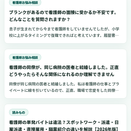
看護師お悩み相談
ブランクがあるので看護師の面接に受かるか不安です。
どんなことを質問されますか？
息子が生まれてから今まで看護師をしていませんでしたが、小学
校に上がるタイミングで復職できればと考えています。履歴書を
準備しているうちにブランクがあることを面接で指摘されたらど
うしようと不安になってきました。私の周りでは、産休後にすぐ
に現場復帰している人が多いので、自分としても引け
看護師お悩み相談
看護師の同僚が、同じ病院の医者と結婚しました。正直
どうやったらそんな関係になれるのか理解できません
同僚が同じ病院の医者と結婚しました。私は看護師の仕事とプラ
イベートに線を引いているので、正直、職場で恋愛をした同僚が
理解できません。私自身、結婚を意識する年齢でもあるので、身
近にパートナーを見つけた同僚がちょっと羨ましいという思いも
あります。純粋にどうやったらそういう関係になれる
読みもの
看護師の単発バイトは違法？スポットワーク・派遣・日
雇派遣・直接雇用・職業紹介の違いを解説【2026年版】