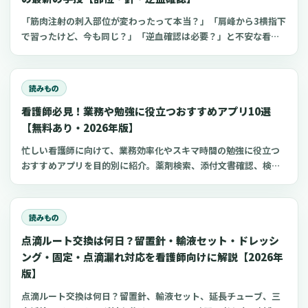
「筋肉注射の刺入部位が変わったって本当？」「肩峰から3横指下
で習ったけど、今も同じ？」「逆血確認は必要？」と不安な看護
師さんへ。筋肉注射の部位、三角筋・大腿外側広筋・中殿筋の選
び方、針のゲージと長さ、皮下注射との違い、神経損傷やSIRVA
を避けるポイント、ワクチン接種時の手順までわかりやすく解説
読みもの
します。
看護師必見！業務や勉強に役立つおすすめアプリ10選
【無料あり・2026年版】
忙しい看護師に向けて、業務効率化やスキマ時間の勉強に役立つ
おすすめアプリを目的別に紹介。薬剤検索、添付文書確認、検査
項目、点滴の滴下計算、医療略語、疾患学習、国試知識の復習、
心電図学習、シフト管理など、現場や復職準備で使いやすいアプ
リをまとめました。
読みもの
点滴ルート交換は何日？留置針・輸液セット・ドレッシ
ング・固定・点滴漏れ対応を看護師向けに解説【2026年
版】
点滴ルート交換は何日？留置針、輸液セット、延長チューブ、三