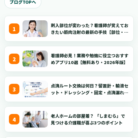
ブログTOPへ
刺入部位が変わった？看護師が覚えてお
きたい筋肉注射の最新の手技【部位・
針・逆血確認】
看護師必見！業務や勉強に役立つおすす
めアプリ10選【無料あり・2026年版】
点滴ルート交換は何日？留置針・輸液セ
ット・ドレッシング・固定・点滴漏れ対
応を看護師向けに解説【2026年版】
老人ホームの部屋着？ 「しまむら」で
見つける介護職が喜ぶ3つのポイント