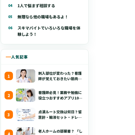
1人で悩まず相談する
無理なら他の職場もあるよ！
スキマバイトでいろいろな職場を体
験しよう！
人気記事
刺入部位が変わった？看護
師が覚えておきたい筋肉注
射の最新の手技【部位・
針・逆血確認】
看護師必見！業務や勉強に
役立つおすすめアプリ10選
【無料あり・2026年版】
点滴ルート交換は何日？留
置針・輸液セット・ドレッ
シング・固定・点滴漏れ対
応を看護師向けに解説
老人ホームの部屋着？ 「し
【2026年版】