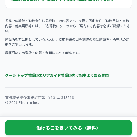
掲載中の報酬・勤務条件は掲載時点の内容です。実際の労働条件（勤務日時・業務
内容・就業場所等）は、 ご応募後にクーラからご案内する内容を必ずご確認くださ
い。
施設名を非公開としている求人は、ご応募後の日程調整の際に施設名・所在地の詳
細をご案内します。
看護師の方の登録・応募・利用はすべて無料です。
クーラ トップ
看護師エリアガイド
看護師向け記事
よくある質問
有料職業紹介事業許可番号: 13-ユ-315316
© 2026 Phonim Inc.
働ける日をきいてみる（無料）