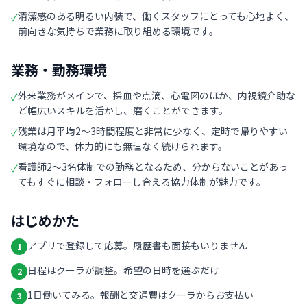
清潔感のある明るい内装で、働くスタッフにとっても心地よく、
✓
前向きな気持ちで業務に取り組める環境です。
業務・勤務環境
外来業務がメインで、採血や点滴、心電図のほか、内視鏡介助な
✓
ど幅広いスキルを活かし、磨くことができます。
残業は月平均2〜3時間程度と非常に少なく、定時で帰りやすい
✓
環境なので、体力的にも無理なく続けられます。
看護師2〜3名体制での勤務となるため、分からないことがあっ
✓
てもすぐに相談・フォローし合える協力体制が魅力です。
はじめかた
アプリで登録して応募。履歴書も面接もいりません
1
日程はクーラが調整。希望の日時を選ぶだけ
2
1日働いてみる。報酬と交通費はクーラからお支払い
3