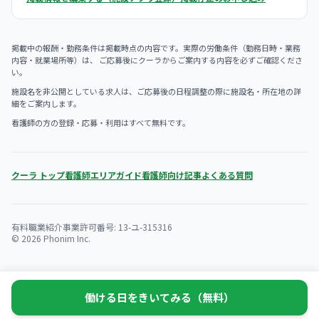
掲載中の報酬・勤務条件は掲載時点の内容です。実際の労働条件（勤務日時・業務
内容・就業場所等）は、 ご応募後にクーラからご案内する内容を必ずご確認くださ
い。
施設名を非公開としている求人は、ご応募後の日程調整の際に施設名・所在地の詳
細をご案内します。
看護師の方の登録・応募・利用はすべて無料です。
クーラ トップ
看護師エリアガイド
看護師向け記事
よくある質問
有料職業紹介事業許可番号: 13-ユ-315316
© 2026 Phonim Inc.
働ける日をきいてみる（無料）