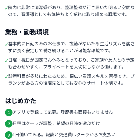
院内は非常に清潔感があり、整理整頓が行き届いた明るい空間な
✓
ので、看護師としても気持ちよく業務に取り組める職場です。
業務・勤務環境
基本的に日勤のみのお仕事で、夜勤がないため生活リズムを崩さ
✓
ずに長く安定して働き続けることが可能な環境です。
日曜・祝日が固定でお休みとなっており、ご家族や友人との予定
✓
も合わせやすく、プライベートを大切にしながら働けます。
診療科目が多岐にわたるため、幅広い看護スキルを習得でき、ブ
✓
ランクがある方の復職先としても安心のサポート体制です。
はじめかた
アプリで登録して応募。履歴書も面接もいりません
1
日程はクーラが調整。希望の日時を選ぶだけ
2
1日働いてみる。報酬と交通費はクーラからお支払い
3