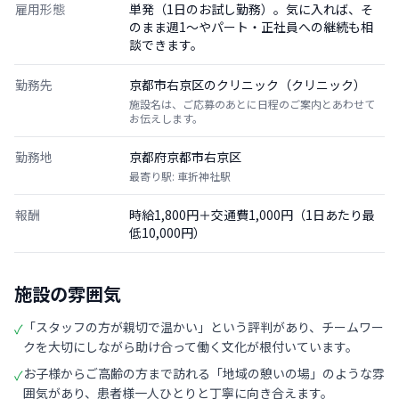
雇用形態
単発（1日のお試し勤務）。気に入れば、そ
のまま週1〜やパート・正社員への継続も相
談できます。
勤務先
京都市右京区のクリニック（クリニック）
施設名は、ご応募のあとに日程のご案内とあわせて
お伝えします。
勤務地
京都府京都市右京区
最寄り駅: 車折神社駅
報酬
時給1,800円＋交通費1,000円（1日あたり最
低10,000円）
施設の雰囲気
「スタッフの方が親切で温かい」という評判があり、チームワー
✓
クを大切にしながら助け合って働く文化が根付いています。
お子様からご高齢の方まで訪れる「地域の憩いの場」のような雰
✓
囲気があり、患者様一人ひとりと丁寧に向き合えます。