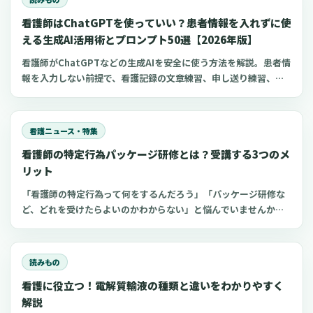
看護師はChatGPTを使っていい？患者情報を入れずに使
える生成AI活用術とプロンプト50選【2026年版】
看護師がChatGPTなどの生成AIを安全に使う方法を解説。患者情
報を入力しない前提で、看護記録の文章練習、申し送り練習、復
職準備、勉強に使えるプロンプト50選とNG例を紹介します。
看護ニュース・特集
看護師の特定行為パッケージ研修とは？受講する3つのメ
リット
「看護師の特定行為って何をするんだろう」「パッケージ研修な
ど、どれを受けたらよいのかわからない」と悩んでいませんか？
看護師のキャリアアップの一つである特定看護師。2020年4月よ
り特定行為のパッケージ研修が開始され、以前よりも受講しやす
くなっています。 特定行為の領域別パッケージ研修や受講するメ
読みもの
リットを知り、キャリアアップの一つの選択肢にしてください。
看護に役立つ！電解質輸液の種類と違いをわかりやすく
解説