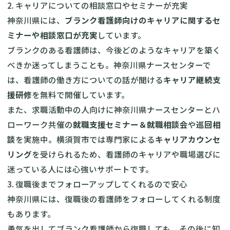
2. キャリアについての相談窓口やセミナーが充実
神奈川県には、
ブランク看護師向けのキャリアに関するセ
ミナーや相談窓口が充実
しています。
ブランクのある看護師は、今後どのようなキャリアを築く
べきか迷ってしまうことも。神奈川県ナースセンターで
は、看護師の働き方についての話が聞ける
キャリア継続支
援研修
を無料で開催しています。
また、求職活動中の人向けに神奈川県ナースセンターとハ
ローワーク共催の
就職支援セミナー＆就職相談会
や
巡回相
談
を実施中。
横須賀市
では専門家による
キャリアカウンセ
リング
を受けられるため、看護師のキャリアや職場選びに
迷っている人には心強いサポートです。
3. 復職後までフォローアップしてくれるので安心
神奈川県には、復職後の看護師をフォローしてくれる制度
もあります。
勇気を出してブランク看護師から復職しても、その後に知