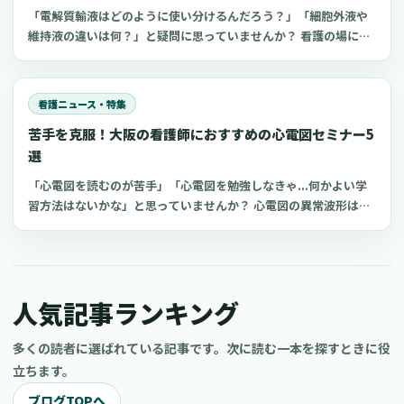
「電解質輸液はどのように使い分けるんだろう？」「細胞外液や
維持液の違いは何？」と疑問に思っていませんか？ 看護の場にお
いてよく扱う点滴の一つが電解質輸液。しかし、電解質輸液の種
類は多く、看護師がそれぞれの輸液製剤の特徴や使い分けを理解
するのは難しいものです。 今回は、看護師が知っておきたい電解
看護ニュース・特集
質輸液の種類と違いについてわかりやすく解説します。
苦手を克服！大阪の看護師におすすめの心電図セミナー5
選
「心電図を読むのが苦手」「心電図を勉強しなきゃ...何かよい学
習方法はないかな」と思っていませんか？ 心電図の異常波形は緊
急対応が求められることが多いため、看護師は瞬時にアセスメン
トすることが重要です。 しかし、心電図波形は電極の貼り方や心
臓の傾きなどによっても異なり、疾患と結びつけて考えるのが難
しいことから、苦手意識を持っている人も多くいます。 そこで、
人気記事ランキング
大阪で受けられる看護師におすすめの心電図セミナーをご紹介し
ます。
多くの読者に選ばれている記事です。次に読む一本を探すときに役
立ちます。
ブログTOPへ