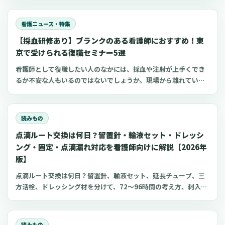
の看護技術に不安を感じてしまうもの。近年、厚生労働省などが
潜在看護師の復職支援に力を入れています。復職支援研修を活用
看護ニュース・特集
すれば、ブランク看護師でもスムーズな復職がかなえられます。
【採血研修あり】ブランクのある看護師におすすめ！東
今回は、埼玉でおすすめの看護師向け復職支援研修をご紹介しま
す。
京で受けられる復職セミナー5選
看護師として復職したい人のなかには、採血や注射が上手くでき
るか不安な人もいるのではないでしょうか。現場から離れている
間に、自分のスキルに自信を失ってしまう人が多いのかもしれま
せん。 看護師の復職支援研修で学びと実践を深めれば、ブランク
があっても自信を持って復職できます。 今回は、採血研修も受け
読みもの
られる東京都のおすすめセミナーをご紹介します。
点滴ルート交換は何日？留置針・輸液セット・ドレッシ
ング・固定・点滴漏れ対応を看護師向けに解説【2026年
版】
点滴ルート交換は何日？留置針、輸液セット、延長チューブ、三
方活栓、ドレッシング材を分けて、72〜96時間の考え方、刺入部
観察、点滴漏れ初期対応を看護師向けに整理します。
読みもの