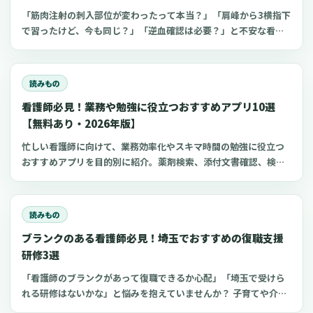
「筋肉注射の刺入部位が変わったって本当？」「肩峰から3横指下
で習ったけど、今も同じ？」「逆血確認は必要？」と不安な看護
師さんへ。筋肉注射の部位、三角筋・大腿外側広筋・中殿筋の選
び方、針のゲージと長さ、皮下注射との違い、神経損傷やSIRVA
を避けるポイント、ワクチン接種時の手順までわかりやすく解説
読みもの
します。
看護師必見！業務や勉強に役立つおすすめアプリ10選
【無料あり・2026年版】
忙しい看護師に向けて、業務効率化やスキマ時間の勉強に役立つ
おすすめアプリを目的別に紹介。薬剤検索、添付文書確認、検査
項目、点滴の滴下計算、医療略語、疾患学習、国試知識の復習、
心電図学習、シフト管理など、現場や復職準備で使いやすいアプ
リをまとめました。
読みもの
ブランクのある看護師必見！埼玉でおすすめの復職支援
研修3選
「看護師のブランクがあって復職できるか心配」「埼玉で受けら
れる研修はないかな」と悩みを抱えていませんか？ 子育てや介護
などを機にブランクのある看護師は、最新の医療知識や採血など