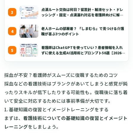
点滴ルート交換は何日？留置針・輸液セット・ドレ
ッシング・固定・点滴漏れ対応を看護師向けに解説
【2026年版】
老人ホームの部屋着？ 「しまむら」で見つける介護
職が喜ぶ3つのポイント
看護師はChatGPTを使っていい？患者情報を入れ
ずに使える生成AI活用術とプロンプト50選【2026年
版】
採血が不安？看護師がスムーズに復職するためのコツ
採血などの看護技術はブランクがあいてしまうと感覚が鈍
ったりスキルが低下したりする可能性も。復職後に落ち着
いて安全に対応するためには事前準備が大切です。
1. 基礎知識の復習とイメージトレーニングをする
まずは、
看護技術についての基礎知識の復習とイメージト
レーニング
をしましょう。