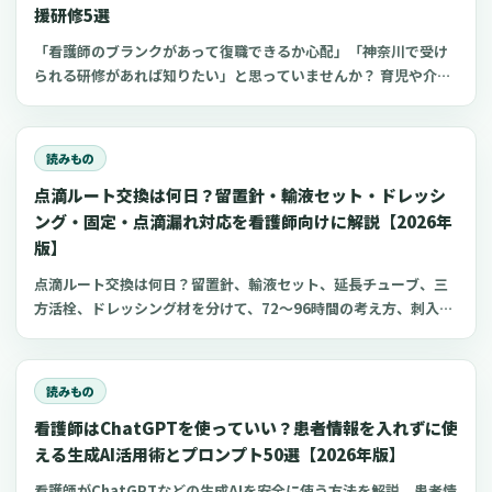
援研修5選
「看護師のブランクがあって復職できるか心配」「神奈川で受け
られる研修があれば知りたい」と思っていませんか？ 育児や介護
でブランクのある看護師は、最新の医療知識や採血などの看護技
術に不安を抱きやすいもの。 しかし、厚生労働省などはブランク
看護師の復職支援に力を入れているため、研修などを活用するこ
読みもの
とでスムーズに復職できます。 今回は、神奈川でおすすめのブラ
点滴ルート交換は何日？留置針・輸液セット・ドレッシ
ンク看護師向け復職支援研修をご紹介します。
ング・固定・点滴漏れ対応を看護師向けに解説【2026年
版】
点滴ルート交換は何日？留置針、輸液セット、延長チューブ、三
方活栓、ドレッシング材を分けて、72〜96時間の考え方、刺入部
観察、点滴漏れ初期対応を看護師向けに整理します。
読みもの
看護師はChatGPTを使っていい？患者情報を入れずに使
える生成AI活用術とプロンプト50選【2026年版】
看護師がChatGPTなどの生成AIを安全に使う方法を解説。患者情