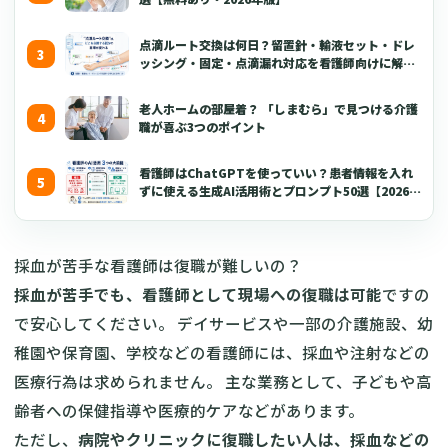
点滴ルート交換は何日？留置針・輸液セット・ドレ
ッシング・固定・点滴漏れ対応を看護師向けに解説
【2026年版】
老人ホームの部屋着？ 「しまむら」で見つける介護
職が喜ぶ3つのポイント
看護師はChatGPTを使っていい？患者情報を入れ
ずに使える生成AI活用術とプロンプト50選【2026年
版】
採血が苦手な看護師は復職が難しいの？
採血が苦手でも、看護師として現場への復職は可能
ですの
で安心してください。 デイサービスや一部の介護施設、幼
稚園や保育園、学校などの看護師には、採血や注射などの
医療行為は求められません。 主な業務として、子どもや高
齢者への保健指導や医療的ケアなどがあります。
ただし、
病院やクリニックに復職したい人は、採血などの