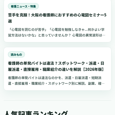
潜在看護師の復職支援に力を入れています。復職支援研修を活用
看護ニュース・特集
すれば、ブランク看護師でもスムーズな復職がかなえられます。
苦手を克服！大阪の看護師におすすめの心電図セミナー5
今回は、埼玉でおすすめの看護師向け復職支援研修をご紹介しま
す。
選
「心電図を読むのが苦手」「心電図を勉強しなきゃ...何かよい学
習方法はないかな」と思っていませんか？ 心電図の異常波形は緊
急対応が求められることが多いため、看護師は瞬時にアセスメン
トすることが重要です。 しかし、心電図波形は電極の貼り方や心
臓の傾きなどによっても異なり、疾患と結びつけて考えるのが難
読みもの
しいことから、苦手意識を持っている人も多くいます。 そこで、
看護師の単発バイトは違法？スポットワーク・派遣・日
大阪で受けられる看護師におすすめの心電図セミナーをご紹介し
ます。
雇派遣・直接雇用・職業紹介の違いを解説【2026年版】
看護師の単発バイトは違法なのかを、派遣・日雇派遣・短期派
遣・直接雇用・職業紹介・スポットワーク別に解説。副業、確定
申告、住民税、勤務前チェックリスト、見学・お試し勤務の注意
点も整理します。
人気記事ランキング