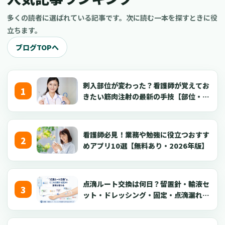
多くの読者に選ばれている記事です。次に読む一本を探すときに役
立ちます。
ブログTOPへ
刺入部位が変わった？看護師が覚えてお
きたい筋肉注射の最新の手技【部位・
針・逆血確認】
看護師必見！業務や勉強に役立つおすす
めアプリ10選【無料あり・2026年版】
点滴ルート交換は何日？留置針・輸液セ
ット・ドレッシング・固定・点滴漏れ対
応を看護師向けに解説【2026年版】