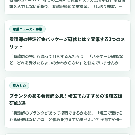
報を入力しない前提で、看護記録の文章練習、申し送り練習、復
職準備、勉強に使えるプロンプト50選とNG例を紹介します。
看護ニュース・特集
看護師の特定行為パッケージ研修とは？受講する3つのメ
リット
「看護師の特定行為って何をするんだろう」「パッケージ研修な
ど、どれを受けたらよいのかわからない」と悩んでいませんか？
看護師のキャリアアップの一つである特定看護師。2020年4月よ
り特定行為のパッケージ研修が開始され、以前よりも受講しやす
くなっています。 特定行為の領域別パッケージ研修や受講するメ
読みもの
リットを知り、キャリアアップの一つの選択肢にしてください。
ブランクのある看護師必見！埼玉でおすすめの復職支援
研修3選
「看護師のブランクがあって復職できるか心配」「埼玉で受けら
れる研修はないかな」と悩みを抱えていませんか？ 子育てや介護
などを機にブランクのある看護師は、最新の医療知識や採血など
の看護技術に不安を感じてしまうもの。近年、厚生労働省などが