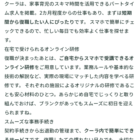
クーラは、家事育児のスキマ時間を活用できるパートタイ
ム求人を掲載。2カ月程度からの仕事もあり、まずは
短期
間から復職したい人にぴったり
です。 スマホで簡単にチェ
ックできるので、忙しい毎日でも効率よく仕事を探せま
す。
在宅で受けられるオンライン研修
復職が決まったあとは、
ご自宅からスマホで受講できるオ
ンライン研修
をご用意しています。業務ルールや基本的な
技術の解説など、実際の現場にマッチした内容を学べる研
修です。 それぞれの施設によるオリジナルの研修であるこ
とも安心材料のひとつ。あらかじめ自宅でじっくりと取り
組んでおけば、ブランクがあってもスムーズに初日を迎え
られますね。
スムーズな事務手続き
契約手続きから出退勤の管理まで、
クーラ内で簡単にでき
るサービス
です。復職したての慣れない日々でも、大切な