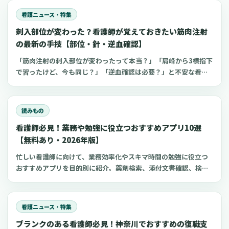
看護ニュース・特集
刺入部位が変わった？看護師が覚えておきたい筋肉注射
の最新の手技【部位・針・逆血確認】
「筋肉注射の刺入部位が変わったって本当？」「肩峰から3横指下
で習ったけど、今も同じ？」「逆血確認は必要？」と不安な看護
師さんへ。筋肉注射の部位、三角筋・大腿外側広筋・中殿筋の選
び方、針のゲージと長さ、皮下注射との違い、神経損傷やSIRVA
を避けるポイント、ワクチン接種時の手順までわかりやすく解説
読みもの
します。
看護師必見！業務や勉強に役立つおすすめアプリ10選
【無料あり・2026年版】
忙しい看護師に向けて、業務効率化やスキマ時間の勉強に役立つ
おすすめアプリを目的別に紹介。薬剤検索、添付文書確認、検査
項目、点滴の滴下計算、医療略語、疾患学習、国試知識の復習、
心電図学習、シフト管理など、現場や復職準備で使いやすいアプ
リをまとめました。
看護ニュース・特集
ブランクのある看護師必見！神奈川でおすすめの復職支