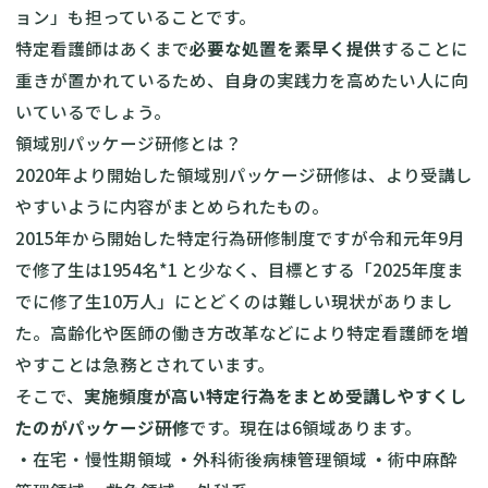
ョン」も担っていることです。
特定看護師はあくまで
必要な処置を素早く提供
することに
重きが置かれているため、自身の実践力を高めたい人に向
いているでしょう。
領域別パッケージ研修とは？
2020年より開始した
領域別パッケージ研修
は、より受講し
やすいように内容がまとめられたもの。
2015年から開始した特定行為研修制度ですが令和元年9月
で修了生は1954名*1 と少なく、目標とする「2025年度ま
でに修了生10万人」にとどくのは難しい現状がありまし
た。高齢化や医師の働き方改革などにより特定看護師を増
やすことは急務とされています。
そこで、
実施頻度が高い特定行為をまとめ受講しやすくし
たのがパッケージ研修
です。現在は6領域あります。
・
在宅・慢性期領域
・
外科術後病棟管理領域
・
術中麻酔