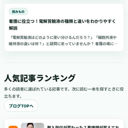
点も整理します。
読みもの
看護に役立つ！電解質輸液の種類と違いをわかりやすく
解説
「電解質輸液はどのように使い分けるんだろう？」「細胞外液や
維持液の違いは何？」と疑問に思っていませんか？ 看護の場にお
いてよく扱う点滴の一つが電解質輸液。しかし、電解質輸液の種
類は多く、看護師がそれぞれの輸液製剤の特徴や使い分けを理解
するのは難しいものです。 今回は、看護師が知っておきたい電解
質輸液の種類と違いについてわかりやすく解説します。
人気記事ランキング
多くの読者に選ばれている記事です。次に読む一本を探すときに役
立ちます。
ブログTOPへ
刺入部位が変わった？看護師が覚えてお