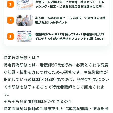
点滴ルート交換は何日？留置針・輸液セット・ドレ
ッシング・固定・点滴漏れ対応を看護師向けに解説
【2026年版】
老人ホームの部屋着？ 「しまむら」で見つける介護
職が喜ぶ3つのポイント
看護師はChatGPTを使っていい？患者情報を入れ
ずに使える生成AI活用術とプロンプト50選【2026年
版】
特定行為研修とは？
特定行為研修とは、看護師が特定行為に必要とされる高度
な知識・技術を身につけるための研修です。厚生労働省が
指定しているのは
21区分38行為
であり、各特定行為につい
ての研修を修了することで
特定看護師
として認定されま
す。
そもそも特定看護師は何ができるの？
特定看護師は
医師の手順書をもとに高度な知識・技術を提