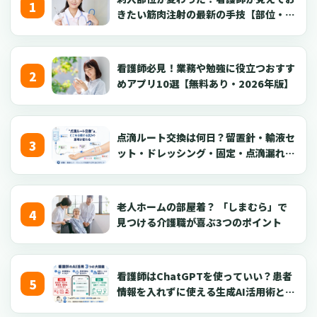
きたい筋肉注射の最新の手技【部位・
針・逆血確認】
看護師必見！業務や勉強に役立つおすす
めアプリ10選【無料あり・2026年版】
点滴ルート交換は何日？留置針・輸液セ
ット・ドレッシング・固定・点滴漏れ対
応を看護師向けに解説【2026年版】
老人ホームの部屋着？ 「しまむら」で
見つける介護職が喜ぶ3つのポイント
看護師はChatGPTを使っていい？患者
情報を入れずに使える生成AI活用術とプ
ロンプト50選【2026年版】