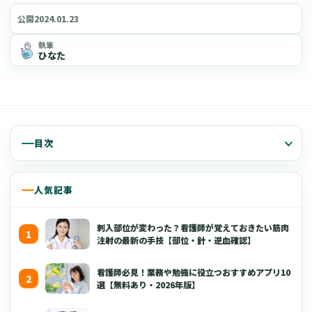
2024.01.23
公開
執筆
ひなた
目次
人気記事
刺入部位が変わった？看護師が覚えておきたい筋肉
注射の最新の手技【部位・針・逆血確認】
看護師必見！業務や勉強に役立つおすすめアプリ10
選【無料あり・2026年版】