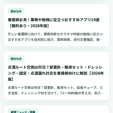
び方、針のゲージと長さ、皮下注射との違い、神経損傷やSIRVA
を避けるポイント、ワクチン接種時の手順までわかりやすく解説
読みもの
します。
看護師必見！業務や勉強に役立つおすすめアプリ10選
【無料あり・2026年版】
忙しい看護師に向けて、業務効率化やスキマ時間の勉強に役立つ
おすすめアプリを目的別に紹介。薬剤検索、添付文書確認、検査
項目、点滴の滴下計算、医療略語、疾患学習、国試知識の復習、
心電図学習、シフト管理など、現場や復職準備で使いやすいアプ
リをまとめました。
読みもの
点滴ルート交換は何日？留置針・輸液セット・ドレッシ
ング・固定・点滴漏れ対応を看護師向けに解説【2026年
版】
点滴ルート交換は何日？留置針、輸液セット、延長チューブ、三
方活栓、ドレッシング材を分けて、72〜96時間の考え方、刺入部
観察、点滴漏れ初期対応を看護師向けに整理します。
看護ニュース・特集