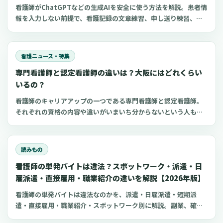
看護師がChatGPTなどの生成AIを安全に使う方法を解説。患者情
報を入力しない前提で、看護記録の文章練習、申し送り練習、復
職準備、勉強に使えるプロンプト50選とNG例を紹介します。
看護ニュース・特集
専門看護師と認定看護師の違いは？大阪にはどれくらい
いるの？
看護師のキャリアアップの一つである専門看護師と認定看護師。
それぞれの資格の内容や違いがいまいち分からないという人も多
いのではないでしょうか。 専門看護師や認定看護師の資格や取得
方法などが分かれば、看護師として目指す方向性が見えてくるか
もしれません。 今回は、専門看護師と認定看護師の違いや大阪府
読みもの
での人数などについてご紹介します。
看護師の単発バイトは違法？スポットワーク・派遣・日
雇派遣・直接雇用・職業紹介の違いを解説【2026年版】
看護師の単発バイトは違法なのかを、派遣・日雇派遣・短期派
遣・直接雇用・職業紹介・スポットワーク別に解説。副業、確定
申告、住民税、勤務前チェックリスト、見学・お試し勤務の注意