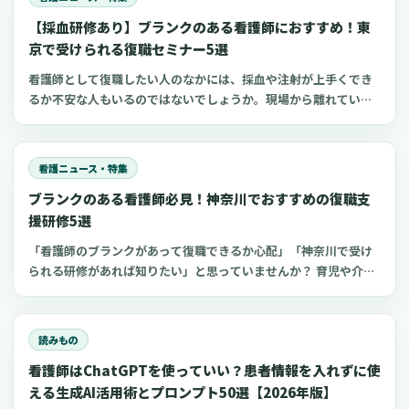
【採血研修あり】ブランクのある看護師におすすめ！東
京で受けられる復職セミナー5選
看護師として復職したい人のなかには、採血や注射が上手くでき
るか不安な人もいるのではないでしょうか。現場から離れている
間に、自分のスキルに自信を失ってしまう人が多いのかもしれま
せん。 看護師の復職支援研修で学びと実践を深めれば、ブランク
があっても自信を持って復職できます。 今回は、採血研修も受け
看護ニュース・特集
られる東京都のおすすめセミナーをご紹介します。
ブランクのある看護師必見！神奈川でおすすめの復職支
援研修5選
「看護師のブランクがあって復職できるか心配」「神奈川で受け
られる研修があれば知りたい」と思っていませんか？ 育児や介護
でブランクのある看護師は、最新の医療知識や採血などの看護技
術に不安を抱きやすいもの。 しかし、厚生労働省などはブランク
看護師の復職支援に力を入れているため、研修などを活用するこ
読みもの
とでスムーズに復職できます。 今回は、神奈川でおすすめのブラ
看護師はChatGPTを使っていい？患者情報を入れずに使
ンク看護師向け復職支援研修をご紹介します。
える生成AI活用術とプロンプト50選【2026年版】