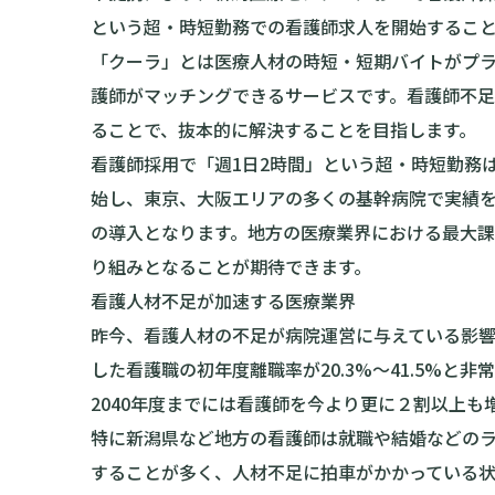
という超・時短勤務での看護師求人を開始するこ
「クーラ」とは医療人材の時短・短期バイトがプ
護師がマッチングできるサービスです。看護師不
ることで、抜本的に解決することを目指します。
看護師採用で「週1日2時間」という超・時短勤務は
始し、東京、大阪エリアの多くの基幹病院で実績
の導入となります。地方の医療業界における最大
り組みとなることが期待できます。
看護人材不足が加速する医療業界
昨今、看護人材の不足が病院運営に与えている影
した看護職の初年度離職率が20.3%〜41.5%と
2040年度までには看護師を今より更に２割以上も
特に新潟県など地方の看護師は就職や結婚などの
することが多く、人材不足に拍車がかかっている状