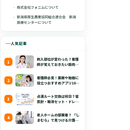
株式会社フォニムについて
新潟県厚生農業協同組合連合会 新潟
医療センターについて
人気記事
刺入部位が変わった？看護
師が覚えておきたい筋肉注
射の最新の手技【部位・
針・逆血確認】
看護師必見！業務や勉強に
役立つおすすめアプリ10選
【無料あり・2026年版】
点滴ルート交換は何日？留
置針・輸液セット・ドレッ
シング・固定・点滴漏れ対
応を看護師向けに解説
老人ホームの部屋着？ 「し
【2026年版】
まむら」で見つける介護職
が喜ぶ3つのポイント