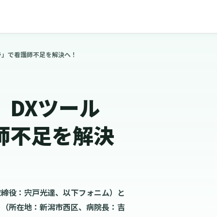
ラ」で看護師不足を解決へ！
、DXツール
師不足を解決
取締役：宍戸光達、以下フォニム）と
ー（所在地：新潟市西区、病院長：吉