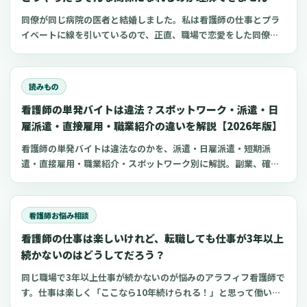
同僚が同じ病院の医者と結婚しました。私は看護師の仕事とプラ
イベートに線を引いているので、正直、職場で恋愛をした同僚が
理解できません。私自身、結婚を意識する年齢でもあるので、身
近にパートナーを見つけた同僚がちょっと羨ましいという思いも
あります。純粋にどうやったらそういう関係になれる
読みもの
看護師の単発バイトは違法？スポットワーク・派遣・日
雇派遣・直接雇用・職業紹介の違いを解説【2026年版】
看護師の単発バイトは違法なのかを、派遣・日雇派遣・短期派
遣・直接雇用・職業紹介・スポットワーク別に解説。副業、確定
申告、住民税、勤務前チェックリスト、見学・お試し勤務の注意
点も整理します。
看護師お悩み相談
看護師の仕事は楽しいけれど、転職しても仕事が3年以上
続かないのはどうしてだろう？
同じ職場で3年以上仕事が続かないのが悩みのアラフィフ看護師で
す。仕事は楽しく「ここなら10年続けられる！」と思って働いて