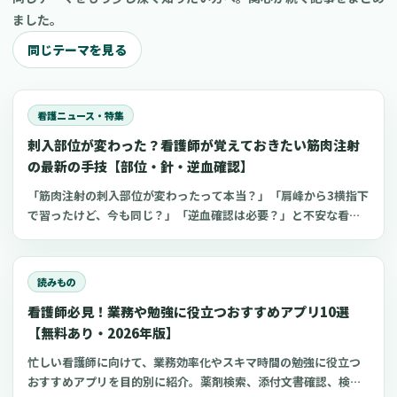
ました。
同じテーマを見る
看護ニュース・特集
刺入部位が変わった？看護師が覚えておきたい筋肉注射
の最新の手技【部位・針・逆血確認】
「筋肉注射の刺入部位が変わったって本当？」「肩峰から3横指下
で習ったけど、今も同じ？」「逆血確認は必要？」と不安な看護
師さんへ。筋肉注射の部位、三角筋・大腿外側広筋・中殿筋の選
び方、針のゲージと長さ、皮下注射との違い、神経損傷やSIRVA
を避けるポイント、ワクチン接種時の手順までわかりやすく解説
読みもの
します。
看護師必見！業務や勉強に役立つおすすめアプリ10選
【無料あり・2026年版】
忙しい看護師に向けて、業務効率化やスキマ時間の勉強に役立つ
おすすめアプリを目的別に紹介。薬剤検索、添付文書確認、検査