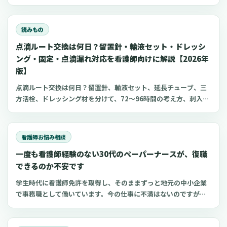
項目、点滴の滴下計算、医療略語、疾患学習、国試知識の復習、
心電図学習、シフト管理など、現場や復職準備で使いやすいアプ
リをまとめました。
読みもの
点滴ルート交換は何日？留置針・輸液セット・ドレッシ
ング・固定・点滴漏れ対応を看護師向けに解説【2026年
版】
点滴ルート交換は何日？留置針、輸液セット、延長チューブ、三
方活栓、ドレッシング材を分けて、72〜96時間の考え方、刺入部
観察、点滴漏れ初期対応を看護師向けに整理します。
看護師お悩み相談
一度も看護師経験のない30代のペーパーナースが、復職
できるのか不安です
学生時代に看護師免許を取得し、そのままずっと地元の中小企業
で事務職として働いています。今の仕事に不満はないのですが、
勉強して資格を取った看護師に、もう一度チャレンジしたいとい
う気持ちがあります。年齢も35歳になり、「働き方を変えるのな