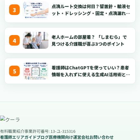
点滴ルート交換は何日？留置針・輸液セ
ット・ドレッシング・固定・点滴漏れ対
応を看護師向けに解説【2026年版】
老人ホームの部屋着？ 「しまむら」で
見つける介護職が喜ぶ3つのポイント
看護師はChatGPTを使っていい？患者
情報を入れずに使える生成AI活用術とプ
ロンプト50選【2026年版】
有料職業紹介事業許可番号: 13-ユ-315316
看護師エリアガイド
ブログ
医療機関向け
運営会社
お問い合わせ