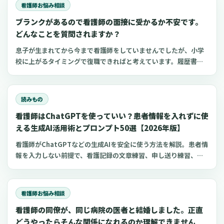
ら今しかない」と、強く思うようになりました。一
看護師お悩み相談
ブランクがあるので看護師の面接に受かるか不安です。
どんなことを質問されますか？
息子が生まれてから今まで看護師をしていませんでしたが、小学
校に上がるタイミングで復職できればと考えています。履歴書を
準備しているうちにブランクがあることを面接で指摘されたらど
うしようと不安になってきました。私の周りでは、産休後にすぐ
に現場復帰している人が多いので、自分としても引け
読みもの
看護師はChatGPTを使っていい？患者情報を入れずに使
える生成AI活用術とプロンプト50選【2026年版】
看護師がChatGPTなどの生成AIを安全に使う方法を解説。患者情
報を入力しない前提で、看護記録の文章練習、申し送り練習、復
職準備、勉強に使えるプロンプト50選とNG例を紹介します。
看護師お悩み相談
看護師の同僚が、同じ病院の医者と結婚しました。正直
どうやったらそんな関係になれるのか理解できません