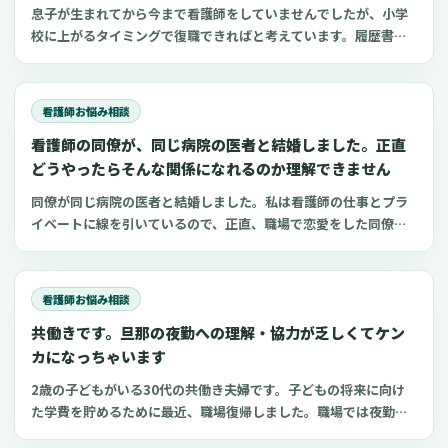
息子が生まれてから今まで看護師をしていませんでしたが、小学
校に上がるタイミングで復職できればと考えています。履歴書を
準備しているうちにブランクがあることを面接で指摘されたらど
うしようと不安になってきました。私の周りでは、産休後にすぐ
に現場復帰している人が多いので、自分としても引け
看護師お悩み相談
看護師の同僚が、同じ病院の医者と結婚しました。正直
どうやったらそんな関係になれるのか理解できません
同僚が同じ病院の医者と結婚しました。私は看護師の仕事とプラ
イベートに線を引いているので、正直、職場で恋愛をした同僚が
理解できません。私自身、結婚を意識する年齢でもあるので、身
近にパートナーを見つけた同僚がちょっと羨ましいという思いも
あります。純粋にどうやったらそういう関係になれる
看護師お悩み相談
共働きです。旦那の夜勤への理解・協力が乏しくてケン
カになっちゃいます
2歳の子どもがいる30代の共働き夫婦です。子どもの将来に向け
た学費を貯めるために最近、職場復帰しました。職場では夜勤回
数を減らしてもらっていますが、旦那は夜勤への理解があまりな