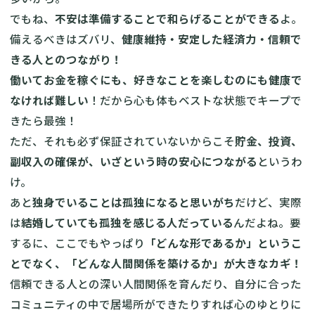
でもね、
不安は準備することで和らげることができる
よ。
備えるべきはズバリ、
健康維持・安定した経済力・信頼で
きる人とのつながり！
働いてお金を稼ぐにも、好きなことを楽しむのにも健康で
なければ難しい
！だから心も体もベストな状態でキープで
きたら最強！
ただ、それも必ず保証されていないからこそ
貯金、投資、
副収入の確保が、いざという時の安心につながる
というわ
け。
あと
独身でいることは孤独になると思いがち
だけど、実際
は
結婚していても孤独を感じる人だっている
んだよね。要
するに、ここでもやっぱり
「どんな形であるか」というこ
とでなく、「どんな人間関係を築けるか」が大きなカギ！
信頼できる人との深い人間関係を育んだり、自分に合った
コミュニティの中で居場所ができたりすれば心のゆとりに