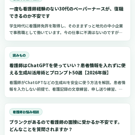
一度も看護師経験のない30代のペーパーナースが、復職
できるのか不安です
学生時代に看護師免許を取得し、そのままずっと地元の中小企業
で事務職として働いています。今の仕事に不満はないのですが、
勉強して資格を取った看護師に、もう一度チャレンジしたいとい
う気持ちがあります。年齢も35歳になり、「働き方を変えるのな
ら今しかない」と、強く思うようになりました。一
読みもの
看護師はChatGPTを使っていい？患者情報を入れずに使
える生成AI活用術とプロンプト50選【2026年版】
看護師がChatGPTなどの生成AIを安全に使う方法を解説。患者情
報を入力しない前提で、看護記録の文章練習、申し送り練習、復
職準備、勉強に使えるプロンプト50選とNG例を紹介します。
看護師お悩み相談
ブランクがあるので看護師の面接に受かるか不安です。
どんなことを質問されますか？