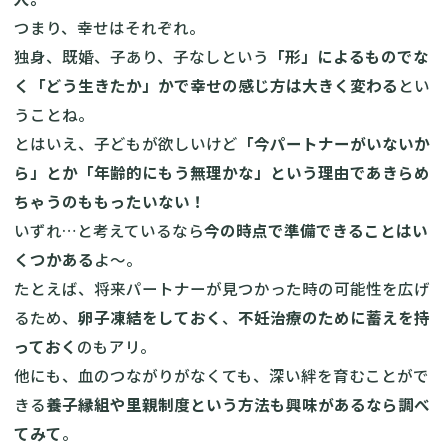
つまり、幸せはそれぞれ。
独身、既婚、子あり、子なしという
「形」によるものでな
く「どう生きたか」かで幸せの感じ方は大きく変わる
とい
うことね。
とはいえ、子どもが欲しいけど
「今パートナーがいないか
ら」とか「年齢的にもう無理かな」という理由であきらめ
ちゃうのももったいない！
いずれ…と考えているなら
今の時点で準備できることはい
くつかある
よ〜。
たとえば、将来パートナーが見つかった時の可能性を広げ
るため、
卵子凍結をしておく
、
不妊治療のために蓄えを持
っておく
のもアリ。
他にも、血のつながりがなくても、深い絆を育むことがで
きる
養子縁組や里親制度という方法も興味があるなら調べ
てみて
。