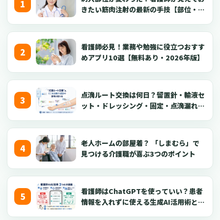
きたい筋肉注射の最新の手技【部位・
針・逆血確認】
看護師必見！業務や勉強に役立つおすす
めアプリ10選【無料あり・2026年版】
点滴ルート交換は何日？留置針・輸液セ
ット・ドレッシング・固定・点滴漏れ対
応を看護師向けに解説【2026年版】
老人ホームの部屋着？ 「しまむら」で
見つける介護職が喜ぶ3つのポイント
看護師はChatGPTを使っていい？患者
情報を入れずに使える生成AI活用術とプ
ロンプト50選【2026年版】