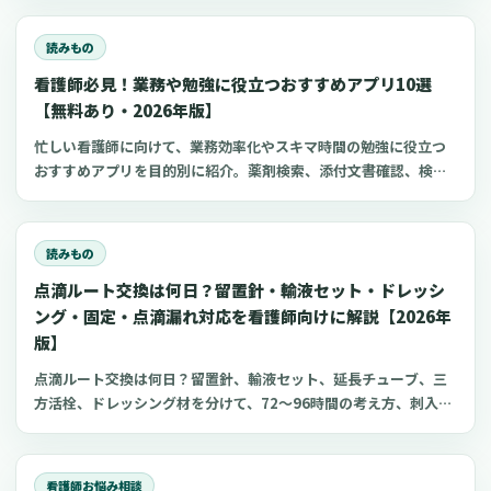
び方、針のゲージと長さ、皮下注射との違い、神経損傷やSIRVA
を避けるポイント、ワクチン接種時の手順までわかりやすく解説
読みもの
します。
看護師必見！業務や勉強に役立つおすすめアプリ10選
【無料あり・2026年版】
忙しい看護師に向けて、業務効率化やスキマ時間の勉強に役立つ
おすすめアプリを目的別に紹介。薬剤検索、添付文書確認、検査
項目、点滴の滴下計算、医療略語、疾患学習、国試知識の復習、
心電図学習、シフト管理など、現場や復職準備で使いやすいアプ
リをまとめました。
読みもの
点滴ルート交換は何日？留置針・輸液セット・ドレッシ
ング・固定・点滴漏れ対応を看護師向けに解説【2026年
版】
点滴ルート交換は何日？留置針、輸液セット、延長チューブ、三
方活栓、ドレッシング材を分けて、72〜96時間の考え方、刺入部
観察、点滴漏れ初期対応を看護師向けに整理します。
看護師お悩み相談