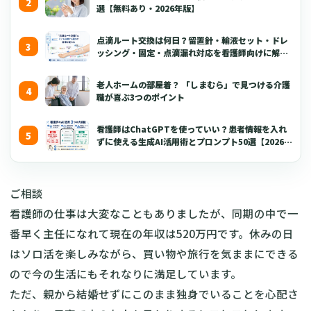
選【無料あり・2026年版】
点滴ルート交換は何日？留置針・輸液セット・ドレ
ッシング・固定・点滴漏れ対応を看護師向けに解説
【2026年版】
老人ホームの部屋着？ 「しまむら」で見つける介護
職が喜ぶ3つのポイント
看護師はChatGPTを使っていい？患者情報を入れ
ずに使える生成AI活用術とプロンプト50選【2026年
版】
ご相談
看護師の仕事は大変なこともありましたが、同期の中で一
番早く主任になれて現在の年収は520万円です。休みの日
はソロ活を楽しみながら、買い物や旅行を気ままにできる
ので今の生活にもそれなりに満足しています。
ただ、親から結婚せずにこのまま独身でいることを心配さ