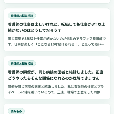
勉強して資格を取った看護師に、もう一度チャレンジしたいとい
う気持ちがあります。年齢も35歳になり、「働き方を変えるのな
ら今しかない」と、強く思うようになりました。一
看護師お悩み相談
看護師の仕事は楽しいけれど、転職しても仕事が3年以上
続かないのはどうしてだろう？
同じ職場で3年以上仕事が続かないのが悩みのアラフィフ看護師で
す。仕事は楽しく「ここなら10年続けられる！」と思って働いて
いるのですが、職場のアラが見えてくると気分が落ち込み辞めて
しまいます。今までも病院やクリニック、訪問看護ステーション
などで働きましたが、どこも3年から4年で転職
看護師お悩み相談
看護師の同僚が、同じ病院の医者と結婚しました。正直
どうやったらそんな関係になれるのか理解できません
同僚が同じ病院の医者と結婚しました。私は看護師の仕事とプラ
イベートに線を引いているので、正直、職場で恋愛をした同僚が
理解できません。私自身、結婚を意識する年齢でもあるので、身
近にパートナーを見つけた同僚がちょっと羨ましいという思いも
あります。純粋にどうやったらそういう関係になれる
読みもの