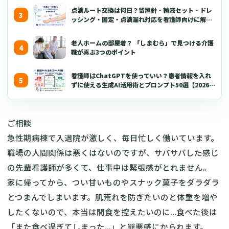
点滴ルート交換は何日？留置針・輸液セット・ドレ
ッシング・固定・点滴漏れ対応を看護師向けに解説
【2026年版】
老人ホームの部屋着？ 「しまむら」で見つける介護
職が喜ぶ3つのポイント
看護師はChatGPTを使っていい？患者情報を入れ
ずに使える生成AI活用術とプロンプト50選【2026年
版】
ご相談
急性期病棟で入退院が激しく、毎日忙しく働いています。
職場の人間関係は悪くはないのですが、サバサバした感じ
の先輩看護師が多くて、仕事中は緊張感がとれません。
家に帰ってから、つい甘いものやスナック菓子をダラダラ
とつまんでしまいます。肌荒れを防ぎたいのと体重を増や
したくないので、本当は間食を控えたいのに...食べた後は
「また食べ過ぎてしまった...」と罪悪感にかられます。