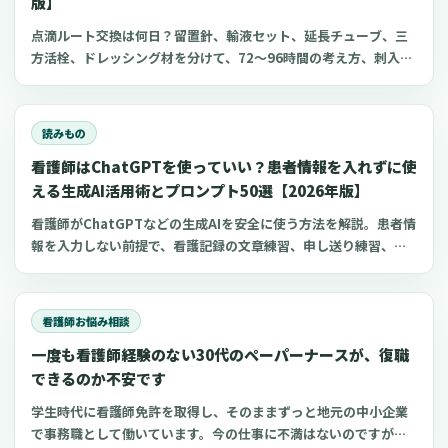
版】
点滴ルート交換は何日？留置針、輸液セット、延長チューブ、三
方活栓、ドレッシング材を分けて、72〜96時間の考え方、刺入部
観察、点滴漏れ初期対応を看護師向けに整理します。
読みもの
看護師はChatGPTを使っていい？患者情報を入れずに使
える生成AI活用術とプロンプト50選【2026年版】
看護師がChatGPTなどの生成AIを安全に使う方法を解説。患者情
報を入力しない前提で、看護記録の文章練習、申し送り練習、復
職準備、勉強に使えるプロンプト50選とNG例を紹介します。
看護師お悩み相談
一度も看護師経験のない30代のペーパーナースが、復職
できるのか不安です
学生時代に看護師免許を取得し、そのままずっと地元の中小企業
で事務職として働いています。今の仕事に不満はないのですが、