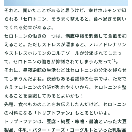
それと、聞いたことがあると思うけど、幸せホルモンで知
られる「
セロトニン
」をうまく整えると、食べ過ぎを防い
でくれる効果があるよ。
セロトニンの働きの一つは、
満腹中枢を刺激して食欲を抑
える
こと。ただしストレスが溜まると、ノルアドレナリン
やストレスホルモンのコルチゾールが分泌されてしまっ
*1
て、セロトニンの働きが抑制されてしまうんだって
。
それに、
昼夜逆転の生活
などはセロトニンの分泌を鈍らせ
てしまうんだよね。夜勤もある看護師の仕事では、ただで
さえセロトニンの分泌が乱れやすいから、セロトニンを整
えることを意識してみるとよいかも！
先程、食べもののことをお伝えしたんだけど、セロトニン
の材料になる「
トリプトファン」
もとるといいよ。
トリプトファンは、
豆腐・納豆・味噌・醤油といった大豆
製品
、
牛乳・バター・チーズ・ヨーグルトといった乳製品