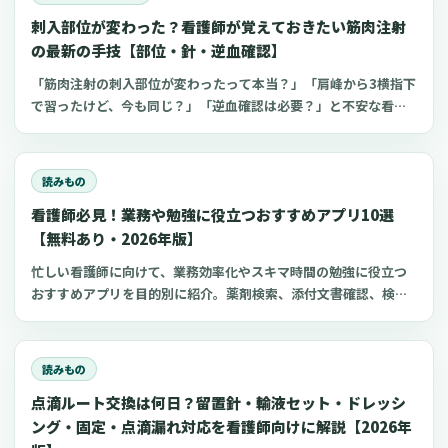
刺入部位が変わった？看護師が覚えておきたい筋肉注射
の最新の手技【部位・針・逆血確認】
「筋肉注射の刺入部位が変わったって本当？」「肩峰から3横指下
で習ったけど、今も同じ？」「逆血確認は必要？」と不安な看護
師さんへ。筋肉注射の部位、三角筋・大腿外側広筋・中殿筋の選
び方、針のゲージと長さ、皮下注射との違い、神経損傷やSIRVA
を避けるポイント、ワクチン接種時の手順までわかりやすく解説
読みもの
します。
看護師必見！業務や勉強に役立つおすすめアプリ10選
【無料あり・2026年版】
忙しい看護師に向けて、業務効率化やスキマ時間の勉強に役立つ
おすすめアプリを目的別に紹介。薬剤検索、添付文書確認、検査
項目、点滴の滴下計算、医療略語、疾患学習、国試知識の復習、
心電図学習、シフト管理など、現場や復職準備で使いやすいアプ
リをまとめました。
読みもの
点滴ルート交換は何日？留置針・輸液セット・ドレッシ
ング・固定・点滴漏れ対応を看護師向けに解説【2026年