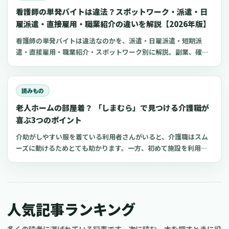
看護師の単発バイトは違法？スポットワーク・派遣・日
雇派遣・直接雇用・職業紹介の違いを解説【2026年版】
看護師の単発バイトは違法なのかを、派遣・日雇派遣・短期派
遣・直接雇用・職業紹介・スポットワーク別に解説。副業、確定
申告、住民税、勤務前チェックリスト、見学・お試し勤務の注意
点も整理します。
読みもの
老人ホームの部屋着？ 「しまむら」で見つける介護職が
喜ぶ3つのポイント
介助がしやすい服を着ている利用者さんがいると、介護職はスム
ーズに動けるためとても助かります。一方、初めて施設を利用す
る家族にとって、服選びは手探りでしょう。 この記事では、47都
道府県に約1,400店舗ある「しまむら」で手に入れられるアイテ
ムを中心に、老人ホームに入所した利用者さんと介護職にとって
快適な部屋着のポイントをご紹介します。
人気記事ランキング