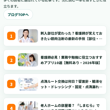
多くの読者に選ばれている記事です。次に読む一本を探すときに役
立ちます。
ブログTOPへ
刺入部位が変わった？看護師が覚えてお
きたい筋肉注射の最新の手技【部位・
針・逆血確認】
看護師必見！業務や勉強に役立つおすす
めアプリ10選【無料あり・2026年版】
点滴ルート交換は何日？留置針・輸液セ
ット・ドレッシング・固定・点滴漏れ対
応を看護師向けに解説【2026年版】
老人ホームの部屋着？ 「しまむら」で