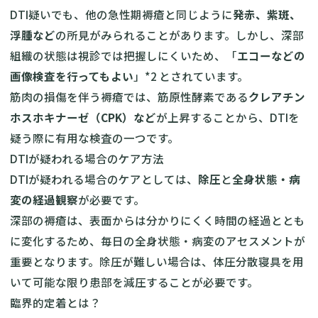
DTI疑いでも、他の急性期褥瘡と同じように
発赤、紫斑、
浮腫など
の所見がみられることがあります。しかし、深部
組織の状態は視診では把握しにくいため、「
エコーなどの
画像検査を行ってもよい
」*2 とされています。
筋肉の損傷を伴う褥瘡では、筋原性酵素である
クレアチン
ホスホキナーゼ（CPK）など
が上昇することから、DTIを
疑う際に有用な検査の一つです。
DTIが疑われる場合のケア方法
DTIが疑われる場合のケアとしては、
除圧
と
全身状態・病
変の経過観察
が必要です。
深部の褥瘡は、表面からは分かりにくく時間の経過ととも
に変化するため、毎日の全身状態・病変のアセスメントが
重要となります。除圧が難しい場合は、体圧分散寝具を用
いて可能な限り患部を減圧することが必要です。
臨界的定着とは？