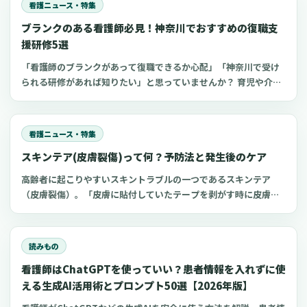
看護ニュース・特集
られる東京都のおすすめセミナーをご紹介します。
ブランクのある看護師必見！神奈川でおすすめの復職支
援研修5選
「看護師のブランクがあって復職できるか心配」「神奈川で受け
られる研修があれば知りたい」と思っていませんか？ 育児や介護
でブランクのある看護師は、最新の医療知識や採血などの看護技
術に不安を抱きやすいもの。 しかし、厚生労働省などはブランク
看護師の復職支援に力を入れているため、研修などを活用するこ
看護ニュース・特集
とでスムーズに復職できます。 今回は、神奈川でおすすめのブラ
スキンテア(皮膚裂傷)って何？予防法と発生後のケア
ンク看護師向け復職支援研修をご紹介します。
高齢者に起こりやすいスキントラブルの一つであるスキンテア
（皮膚裂傷）。「皮膚に貼付していたテープを剥がす時に皮膚が
剥がれた」「ベッド柵などに腕や足が擦れて皮膚が裂けた」など
一度は経験したことがあるのではないでしょうか。 スキンテアに
ついてしっかり理解しておかなければ、適切に対処できず症状の
読みもの
悪化につながってしまうかもしれません。 今回は、スキンテアの
看護師はChatGPTを使っていい？患者情報を入れずに使
概要や予防法、発生後のケアについて解説します。
える生成AI活用術とプロンプト50選【2026年版】