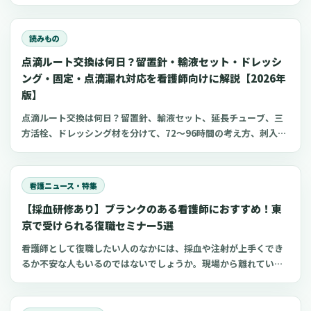
項目、点滴の滴下計算、医療略語、疾患学習、国試知識の復習、
心電図学習、シフト管理など、現場や復職準備で使いやすいアプ
リをまとめました。
読みもの
点滴ルート交換は何日？留置針・輸液セット・ドレッシ
ング・固定・点滴漏れ対応を看護師向けに解説【2026年
版】
点滴ルート交換は何日？留置針、輸液セット、延長チューブ、三
方活栓、ドレッシング材を分けて、72〜96時間の考え方、刺入部
観察、点滴漏れ初期対応を看護師向けに整理します。
看護ニュース・特集
【採血研修あり】ブランクのある看護師におすすめ！東
京で受けられる復職セミナー5選
看護師として復職したい人のなかには、採血や注射が上手くでき
るか不安な人もいるのではないでしょうか。現場から離れている
間に、自分のスキルに自信を失ってしまう人が多いのかもしれま
せん。 看護師の復職支援研修で学びと実践を深めれば、ブランク
があっても自信を持って復職できます。 今回は、採血研修も受け