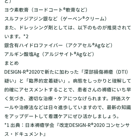
ど）
ヨウ素軟膏（ヨードコート®軟膏など）
スルファジアジン銀など（ゲーベン®クリーム）
また、ドレッシング剤としては、以下のものが推奨されて
います。*2
銀含有ハイドロファイバー（アクアセル®Agなど）
アルギン酸塩Ag（アルジサイト®Agなど）
まとめ
DESIGN-R®2020で新たに加わった「深部損傷褥瘡（DTI）
疑い」と「臨界的定着疑い」。病態をしっかりと理解して
的確にアセスメントすることで、患者さんの褥瘡にいち早
く気づき、適切な治療・ケアにつなげられます。評価スケ
ールや治療法などは日々進歩していますので、最新の知識
をアップデートして看護ケアにぜひ活かしましょう。
*1 出典：日本褥瘡学会『改定DESIGN-R®2020 コンセンサ
ス・ドキュメント』