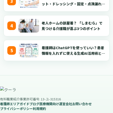
ット・ドレッシング・固定・点滴漏れ対
応を看護師向けに解説【2026年版】
老人ホームの部屋着？ 「しまむら」で
見つける介護職が喜ぶ3つのポイント
看護師はChatGPTを使っていい？患者
情報を入れずに使える生成AI活用術とプ
ロンプト50選【2026年版】
有料職業紹介事業許可番号: 13-ユ-315316
看護師エリアガイド
ブログ
医療機関向け
運営会社
お問い合わせ
プライバシーポリシー
利用規約