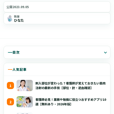
2023.09.05
公開
執筆
ひなた
目次
人気記事
刺入部位が変わった？看護師が覚えておきたい筋肉
注射の最新の手技【部位・針・逆血確認】
看護師必見！業務や勉強に役立つおすすめアプリ10
選【無料あり・2026年版】