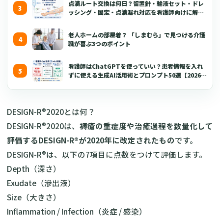
点滴ルート交換は何日？留置針・輸液セット・ドレ
ッシング・固定・点滴漏れ対応を看護師向けに解説
【2026年版】
老人ホームの部屋着？ 「しまむら」で見つける介護
職が喜ぶ3つのポイント
看護師はChatGPTを使っていい？患者情報を入れ
ずに使える生成AI活用術とプロンプト50選【2026年
版】
DESIGN-R®2020とは何？
DESIGN-R®2020は、
褥瘡の重症度や治癒過程を数量化して
評価するDESIGN-R®が2020年に改定されたもの
です。
DESIGN-R®は、以下の7項目に点数をつけて評価します。
Depth（深さ）
Exudate（滲出液）
Size（大きさ）
Inflammation / Infection（炎症 / 感染）