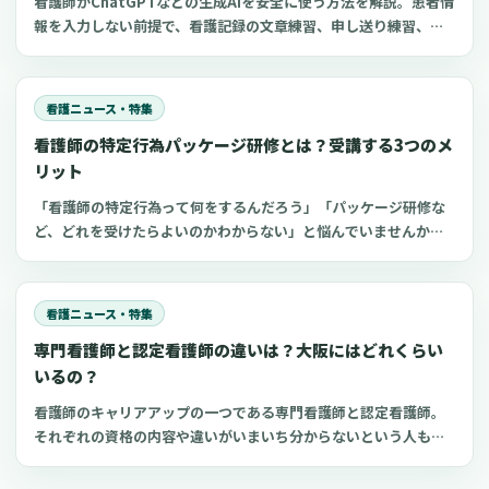
看護師がChatGPTなどの生成AIを安全に使う方法を解説。患者情
報を入力しない前提で、看護記録の文章練習、申し送り練習、復
職準備、勉強に使えるプロンプト50選とNG例を紹介します。
看護ニュース・特集
看護師の特定行為パッケージ研修とは？受講する3つのメ
リット
「看護師の特定行為って何をするんだろう」「パッケージ研修な
ど、どれを受けたらよいのかわからない」と悩んでいませんか？
看護師のキャリアアップの一つである特定看護師。2020年4月よ
り特定行為のパッケージ研修が開始され、以前よりも受講しやす
くなっています。 特定行為の領域別パッケージ研修や受講するメ
看護ニュース・特集
リットを知り、キャリアアップの一つの選択肢にしてください。
専門看護師と認定看護師の違いは？大阪にはどれくらい
いるの？
看護師のキャリアアップの一つである専門看護師と認定看護師。
それぞれの資格の内容や違いがいまいち分からないという人も多
いのではないでしょうか。 専門看護師や認定看護師の資格や取得
方法などが分かれば、看護師として目指す方向性が見えてくるか