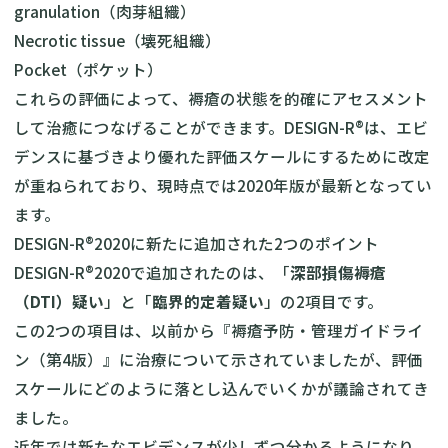
granulation（肉芽組織）
Necrotic tissue（壊死組織）
Pocket（ポケット）
これらの評価によって、褥瘡の状態を的確にアセスメント
して治癒につなげることができます。DESIGN-R®は、エビ
デンスに基づきより優れた評価スケールにするために改定
が重ねられており、現時点では2020年版が最新となってい
ます。
DESIGN-R®2020に新たに追加された2つのポイント
DESIGN-R®2020で追加されたのは、「
深部損傷褥瘡
（DTI）疑い
」と「
臨界的定着疑い
」の2項目です。
この2つの項目は、以前から『褥瘡予防・管理ガイドライ
ン（第4版）』に治療について示されていましたが、評価
スケールにどのように落とし込んでいくかが議論されてき
ました。
近年では新たなエビデンスが少しずつ分かるようになり、