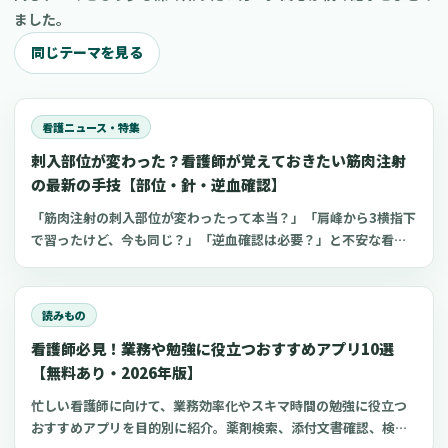
ました。
同じテーマを見る
看護ニュース・特集
刺入部位が変わった？看護師が覚えておきたい筋肉注射
の最新の手技【部位・針・逆血確認】
「筋肉注射の刺入部位が変わったって本当？」「肩峰から3横指下
で習ったけど、今も同じ？」「逆血確認は必要？」と不安な看護
師さんへ。筋肉注射の部位、三角筋・大腿外側広筋・中殿筋の選
び方、針のゲージと長さ、皮下注射との違い、神経損傷やSIRVA
を避けるポイント、ワクチン接種時の手順までわかりやすく解説
読みもの
します。
看護師必見！業務や勉強に役立つおすすめアプリ10選
【無料あり・2026年版】
忙しい看護師に向けて、業務効率化やスキマ時間の勉強に役立つ
おすすめアプリを目的別に紹介。薬剤検索、添付文書確認、検査