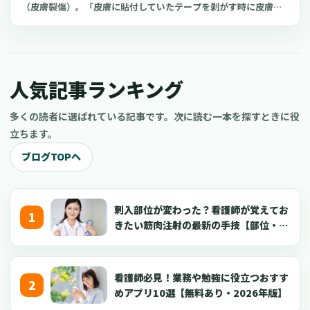
（皮膚裂傷）。「皮膚に貼付していたテープを剥がす時に皮膚が
剥がれた」「ベッド柵などに腕や足が擦れて皮膚が裂けた」など
一度は経験したことがあるのではないでしょうか。 スキンテアに
ついてしっかり理解しておかなければ、適切に対処できず症状の
悪化につながってしまうかもしれません。 今回は、スキンテアの
人気記事ランキング
概要や予防法、発生後のケアについて解説します。
多くの読者に選ばれている記事です。次に読む一本を探すときに役
立ちます。
ブログTOPへ
刺入部位が変わった？看護師が覚えてお
きたい筋肉注射の最新の手技【部位・
針・逆血確認】
看護師必見！業務や勉強に役立つおすす
めアプリ10選【無料あり・2026年版】