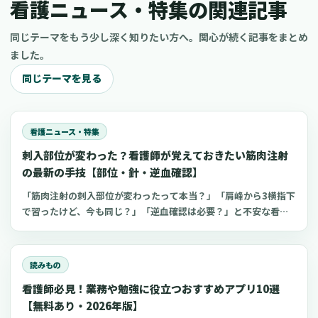
看護ニュース・特集の関連記事
同じテーマをもう少し深く知りたい方へ。関心が続く記事をまとめ
ました。
同じテーマを見る
看護ニュース・特集
刺入部位が変わった？看護師が覚えておきたい筋肉注射
の最新の手技【部位・針・逆血確認】
「筋肉注射の刺入部位が変わったって本当？」「肩峰から3横指下
で習ったけど、今も同じ？」「逆血確認は必要？」と不安な看護
師さんへ。筋肉注射の部位、三角筋・大腿外側広筋・中殿筋の選
び方、針のゲージと長さ、皮下注射との違い、神経損傷やSIRVA
を避けるポイント、ワクチン接種時の手順までわかりやすく解説
読みもの
します。
看護師必見！業務や勉強に役立つおすすめアプリ10選
【無料あり・2026年版】