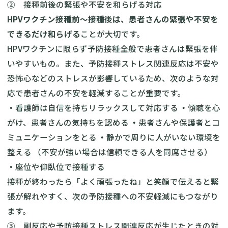
② 接種前後の緊張や不安を和らげる対応
HPVワクチン接種前〜接種後は、患者さんの緊張や不安を
できるだけ和らげる
ことが大切です。
HPVワクチンに限らず予防接種全般で患者さんは緊張を伴
いやすいもの。また、予防接種ストレス関連反応は不安や
恐怖心などのストレスが影響しているため、次のような対
応で患者さんの不安を軽減することが重要です。
・
看護師は自信を持ちリラックスして対応する
・
傾聴を心
がけ、患者さんの気持ちを認める
・
患者さんや保護者とコ
ミュニケーションをとる
・
静かで周りに人がいない環境を
整える （不安が強い場合は信頼できる人を同席させる）
・
座位や仰臥位で接種する
接種が終わったら「よく頑張ったね」と笑顔で伝えると緊
張が解れやすく、次の予防接種への不安軽減にもつながり
ます。
③ 副反応や予防接種ストレス関連反応が生じたときの対