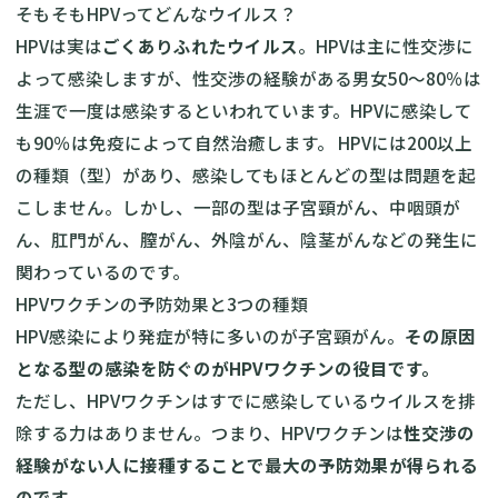
そもそもHPVってどんなウイルス？
HPVは実は
ごくありふれたウイルス
。HPVは主に性交渉に
よって感染しますが、性交渉の経験がある男女50〜80％は
生涯で一度は感染するといわれています。HPVに感染して
も90％は免疫によって自然治癒します。 HPVには200以上
の種類（型）があり、感染してもほとんどの型は問題を起
こしません。しかし、一部の型は子宮頸がん、中咽頭が
ん、肛門がん、膣がん、外陰がん、陰茎がんなどの発生に
関わっているのです。
HPVワクチンの予防効果と3つの種類
HPV感染により発症が特に多いのが子宮頸がん。
その原因
となる型の感染を防ぐのがHPVワクチンの役目です。
ただし、HPVワクチンはすでに感染しているウイルスを排
除する力はありません。つまり、HPVワクチンは
性交渉の
経験がない人に接種することで最大の予防効果が得られる
のです。