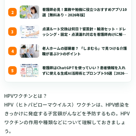
看護師必見！業務や勉強に役立つおすすめアプリ10
選【無料あり・2026年版】
点滴ルート交換は何日？留置針・輸液セット・ドレ
ッシング・固定・点滴漏れ対応を看護師向けに解説
【2026年版】
老人ホームの部屋着？ 「しまむら」で見つける介護
職が喜ぶ3つのポイント
看護師はChatGPTを使っていい？患者情報を入れ
ずに使える生成AI活用術とプロンプト50選【2026年
版】
HPVワクチンとは？
HPV（ヒトパピローマウイルス）ワクチンは、HPV感染を
きっかけに発症する子宮頸がんなどを予防するもの。HPV
ワクチンの作用や種類などについて理解しておきましょ
う。