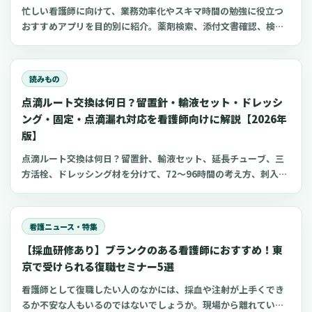
忙しい看護師に向けて、業務効率化やスキマ時間の勉強に役立つ
おすすめアプリを目的別に紹介。薬剤検索、添付文書確認、検査
項目、点滴の滴下計算、医療略語、疾患学習、国試知識の復習、
心電図学習、シフト管理など、現場や復職準備で使いやすいアプ
リをまとめました。
読みもの
点滴ルート交換は何日？留置針・輸液セット・ドレッシ
ング・固定・点滴漏れ対応を看護師向けに解説【2026年
版】
点滴ルート交換は何日？留置針、輸液セット、延長チューブ、三
方活栓、ドレッシング材を分けて、72〜96時間の考え方、刺入部
観察、点滴漏れ初期対応を看護師向けに整理します。
看護ニュース・特集
【採血研修あり】ブランクのある看護師におすすめ！東
京で受けられる復職セミナー5選
看護師として復職したい人のなかには、採血や注射が上手くでき
るか不安な人もいるのではないでしょうか。現場から離れている