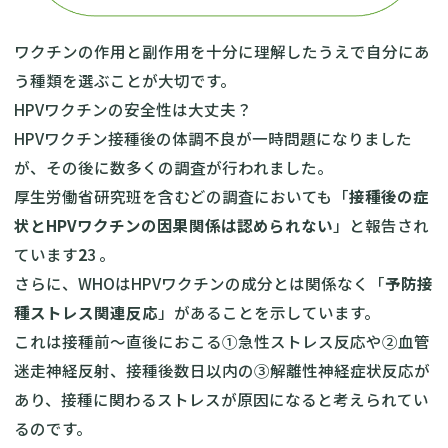
ワクチンの作用と副作用を十分に理解したうえで自分にあ
う種類を選ぶことが大切です。
HPVワクチンの安全性は大丈夫？
HPVワクチン接種後の体調不良が一時問題になりました
が、その後に数多くの調査が行われました。
厚生労働省研究班を含むどの調査においても「
接種後の症
状とHPVワクチンの因果関係は認められない
」と報告され
ています
2
3 。
さらに、WHOはHPVワクチンの成分とは関係なく「
予防接
種ストレス関連反応
」があることを示しています。
これは接種前〜直後におこる①急性ストレス反応や②血管
迷走神経反射、接種後数日以内の③解離性神経症状反応が
あり、接種に関わるストレスが原因になると考えられてい
るのです。