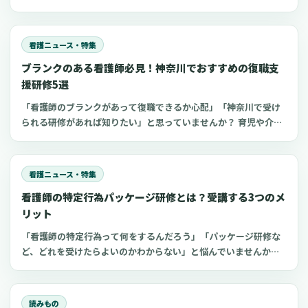
間に、自分のスキルに自信を失ってしまう人が多いのかもしれま
せん。 看護師の復職支援研修で学びと実践を深めれば、ブランク
があっても自信を持って復職できます。 今回は、採血研修も受け
看護ニュース・特集
られる東京都のおすすめセミナーをご紹介します。
ブランクのある看護師必見！神奈川でおすすめの復職支
援研修5選
「看護師のブランクがあって復職できるか心配」「神奈川で受け
られる研修があれば知りたい」と思っていませんか？ 育児や介護
でブランクのある看護師は、最新の医療知識や採血などの看護技
術に不安を抱きやすいもの。 しかし、厚生労働省などはブランク
看護師の復職支援に力を入れているため、研修などを活用するこ
看護ニュース・特集
とでスムーズに復職できます。 今回は、神奈川でおすすめのブラ
看護師の特定行為パッケージ研修とは？受講する3つのメ
ンク看護師向け復職支援研修をご紹介します。
リット
「看護師の特定行為って何をするんだろう」「パッケージ研修な
ど、どれを受けたらよいのかわからない」と悩んでいませんか？
看護師のキャリアアップの一つである特定看護師。2020年4月よ
り特定行為のパッケージ研修が開始され、以前よりも受講しやす
くなっています。 特定行為の領域別パッケージ研修や受講するメ
読みもの