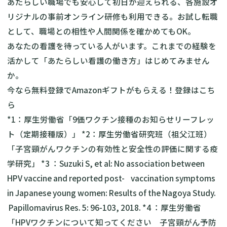
あたらしい職場でも安心して初日が迎えられる、各施設オ
リジナルの事前オンライン研修も利用できる。お試し転職
として、職場との相性や人間関係を確かめてもOK。
あなたの看護を待っている人がいます。これまでの経験を
活かして「あたらしい看護の働き方」はじめてみません
か。
今なら無料登録でAmazonギフトがもらえる！登録はこち
ら
*1：
厚生労働省「9価ワクチン接種のお知らせリーフレッ
ト（定期接種版）」
*2：
厚生労働省研究班（祖父江班）
「子宮頸がんワクチンの有効性と安全性の評価に関する疫
学研究」
*3 ：Suzuki S, et al: No association between
HPV vaccine and reported post- vaccination symptoms
in Japanese young women: Results of the Nagoya Study.
Papillomavirus Res. 5: 96-103, 2018. *4 ：
厚生労働省
「HPVワクチンについて知ってください 子宮頸がん予防