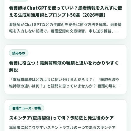
リットを知り、キャリアアップの一つの選択肢にしてください。
看護師はChatGPTを使っていい？患者情報を入れずに使
える生成AI活用術とプロンプト50選【2026年版】
看護師がChatGPTなどの生成AIを安全に使う方法を解説。患者情
報を入力しない前提で、看護記録の文章練習、申し送り練習、復
職準備、勉強に使えるプロンプト50選とNG例を紹介します。
読みもの
看護に役立つ！電解質輸液の種類と違いをわかりやすく
解説
「電解質輸液はどのように使い分けるんだろう？」「細胞外液や
維持液の違いは何？」と疑問に思っていませんか？ 看護の場にお
いてよく扱う点滴の一つが電解質輸液。しかし、電解質輸液の種
類は多く、看護師がそれぞれの輸液製剤の特徴や使い分けを理解
するのは難しいものです。 今回は、看護師が知っておきたい電解
看護ニュース・特集
質輸液の種類と違いについてわかりやすく解説します。
スキンテア(皮膚裂傷)って何？予防法と発生後のケア
高齢者に起こりやすいスキントラブルの一つであるスキンテア