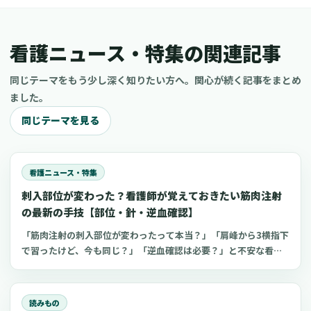
看護ニュース・特集の関連記事
同じテーマをもう少し深く知りたい方へ。関心が続く記事をまとめ
ました。
同じテーマを見る
看護ニュース・特集
刺入部位が変わった？看護師が覚えておきたい筋肉注射
の最新の手技【部位・針・逆血確認】
「筋肉注射の刺入部位が変わったって本当？」「肩峰から3横指下
で習ったけど、今も同じ？」「逆血確認は必要？」と不安な看護
師さんへ。筋肉注射の部位、三角筋・大腿外側広筋・中殿筋の選
び方、針のゲージと長さ、皮下注射との違い、神経損傷やSIRVA
を避けるポイント、ワクチン接種時の手順までわかりやすく解説
読みもの