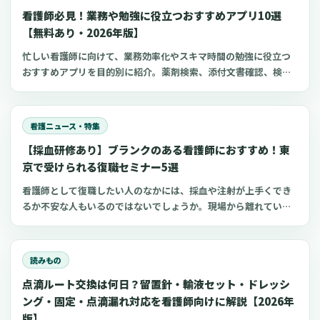
します。
看護師必見！業務や勉強に役立つおすすめアプリ10選
【無料あり・2026年版】
忙しい看護師に向けて、業務効率化やスキマ時間の勉強に役立つ
おすすめアプリを目的別に紹介。薬剤検索、添付文書確認、検査
項目、点滴の滴下計算、医療略語、疾患学習、国試知識の復習、
心電図学習、シフト管理など、現場や復職準備で使いやすいアプ
リをまとめました。
看護ニュース・特集
【採血研修あり】ブランクのある看護師におすすめ！東
京で受けられる復職セミナー5選
看護師として復職したい人のなかには、採血や注射が上手くでき
るか不安な人もいるのではないでしょうか。現場から離れている
間に、自分のスキルに自信を失ってしまう人が多いのかもしれま
せん。 看護師の復職支援研修で学びと実践を深めれば、ブランク
があっても自信を持って復職できます。 今回は、採血研修も受け
読みもの
られる東京都のおすすめセミナーをご紹介します。
点滴ルート交換は何日？留置針・輸液セット・ドレッシ
ング・固定・点滴漏れ対応を看護師向けに解説【2026年
版】