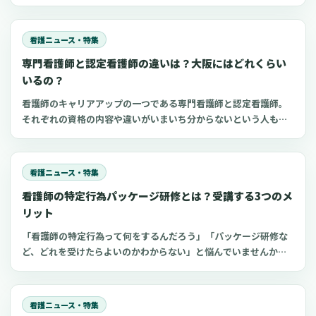
職準備、勉強に使えるプロンプト50選とNG例を紹介します。
看護ニュース・特集
専門看護師と認定看護師の違いは？大阪にはどれくらい
いるの？
看護師のキャリアアップの一つである専門看護師と認定看護師。
それぞれの資格の内容や違いがいまいち分からないという人も多
いのではないでしょうか。 専門看護師や認定看護師の資格や取得
方法などが分かれば、看護師として目指す方向性が見えてくるか
もしれません。 今回は、専門看護師と認定看護師の違いや大阪府
看護ニュース・特集
での人数などについてご紹介します。
看護師の特定行為パッケージ研修とは？受講する3つのメ
リット
「看護師の特定行為って何をするんだろう」「パッケージ研修な
ど、どれを受けたらよいのかわからない」と悩んでいませんか？
看護師のキャリアアップの一つである特定看護師。2020年4月よ
り特定行為のパッケージ研修が開始され、以前よりも受講しやす
くなっています。 特定行為の領域別パッケージ研修や受講するメ
看護ニュース・特集
リットを知り、キャリアアップの一つの選択肢にしてください。