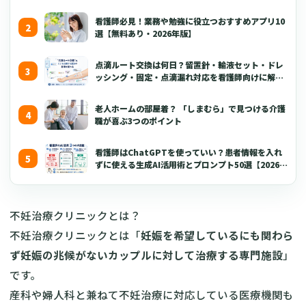
看護師必見！業務や勉強に役立つおすすめアプリ10
選【無料あり・2026年版】
点滴ルート交換は何日？留置針・輸液セット・ドレ
ッシング・固定・点滴漏れ対応を看護師向けに解説
【2026年版】
老人ホームの部屋着？ 「しまむら」で見つける介護
職が喜ぶ3つのポイント
看護師はChatGPTを使っていい？患者情報を入れ
ずに使える生成AI活用術とプロンプト50選【2026年
版】
不妊治療クリニックとは？
不妊治療クリニックとは「
妊娠を希望しているにも関わら
ず妊娠の兆候がないカップルに対して治療する専門施設
」
です。
産科や婦人科と兼ねて不妊治療に対応している医療機関も