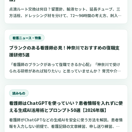
点滴ルート交換は何日？留置針、輸液セット、延長チューブ、三
方活栓、ドレッシング材を分けて、72〜96時間の考え方、刺入部
観察、点滴漏れ初期対応を看護師向けに整理します。
看護ニュース・特集
ブランクのある看護師必見！神奈川でおすすめの復職支
援研修5選
「看護師のブランクがあって復職できるか心配」「神奈川で受け
られる研修があれば知りたい」と思っていませんか？ 育児や介護
でブランクのある看護師は、最新の医療知識や採血などの看護技
術に不安を抱きやすいもの。 しかし、厚生労働省などはブランク
看護師の復職支援に力を入れているため、研修などを活用するこ
読みもの
とでスムーズに復職できます。 今回は、神奈川でおすすめのブラ
看護師はChatGPTを使っていい？患者情報を入れずに使
ンク看護師向け復職支援研修をご紹介します。
える生成AI活用術とプロンプト50選【2026年版】
看護師がChatGPTなどの生成AIを安全に使う方法を解説。患者情
報を入力しない前提で、看護記録の文章練習、申し送り練習、復