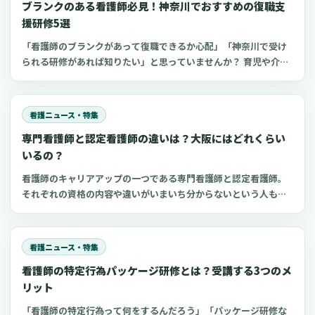
ブランクのある看護師必見！神奈川でおすすめの復職支
援研修5選
「看護師のブランクがあって復職できるか心配」「神奈川で受け
られる研修があれば知りたい」と思っていませんか？ 育児や介護
でブランクのある看護師は、最新の医療知識や採血などの看護技
術に不安を抱きやすいもの。 しかし、厚生労働省などはブランク
看護師の復職支援に力を入れているため、研修などを活用するこ
看護ニュース・特集
とでスムーズに復職できます。 今回は、神奈川でおすすめのブラ
専門看護師と認定看護師の違いは？大阪にはどれくらい
ンク看護師向け復職支援研修をご紹介します。
いるの？
看護師のキャリアアップの一つである専門看護師と認定看護師。
それぞれの資格の内容や違いがいまいち分からないという人も多
いのではないでしょうか。 専門看護師や認定看護師の資格や取得
方法などが分かれば、看護師として目指す方向性が見えてくるか
もしれません。 今回は、専門看護師と認定看護師の違いや大阪府
看護ニュース・特集
での人数などについてご紹介します。
看護師の特定行為パッケージ研修とは？受講する3つのメ
リット
「看護師の特定行為って何をするんだろう」「パッケージ研修な