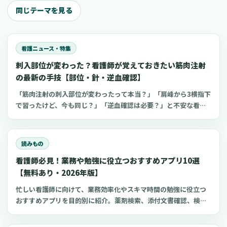
同じテーマを見る
看護ニュース・特集
刺入部位が変わった？看護師が覚えておきたい筋肉注射
の最新の手技【部位・針・逆血確認】
「筋肉注射の刺入部位が変わったって本当？」「肩峰から3横指下
で習ったけど、今も同じ？」「逆血確認は必要？」と不安な看護
師さんへ。筋肉注射の部位、三角筋・大腿外側広筋・中殿筋の選
び方、針のゲージと長さ、皮下注射との違い、神経損傷やSIRVA
を避けるポイント、ワクチン接種時の手順までわかりやすく解説
読みもの
します。
看護師必見！業務や勉強に役立つおすすめアプリ10選
【無料あり・2026年版】
忙しい看護師に向けて、業務効率化やスキマ時間の勉強に役立つ
おすすめアプリを目的別に紹介。薬剤検索、添付文書確認、検査
項目、点滴の滴下計算、医療略語、疾患学習、国試知識の復習、
心電図学習、シフト管理など、現場や復職準備で使いやすいアプ