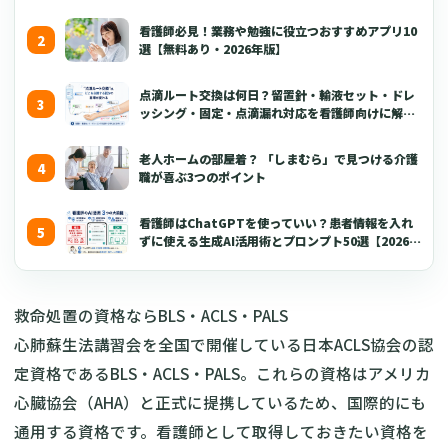
看護師必見！業務や勉強に役立つおすすめアプリ10
選【無料あり・2026年版】
点滴ルート交換は何日？留置針・輸液セット・ドレ
ッシング・固定・点滴漏れ対応を看護師向けに解説
【2026年版】
老人ホームの部屋着？ 「しまむら」で見つける介護
職が喜ぶ3つのポイント
看護師はChatGPTを使っていい？患者情報を入れ
ずに使える生成AI活用術とプロンプト50選【2026年
版】
救命処置の資格ならBLS・ACLS・PALS
心肺蘇生法講習会を全国で開催している日本ACLS協会の認
定資格であるBLS・ACLS・PALS。これらの資格はアメリカ
心臓協会（AHA）と正式に提携しているため、国際的にも
通用する資格です。看護師として取得しておきたい資格を