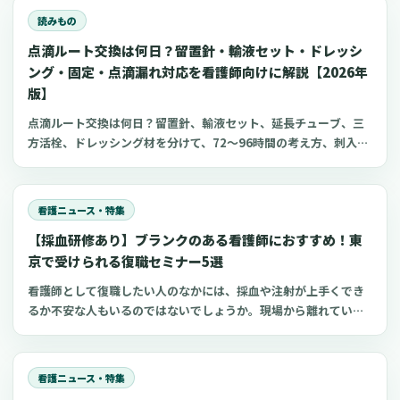
リをまとめました。
読みもの
点滴ルート交換は何日？留置針・輸液セット・ドレッシ
ング・固定・点滴漏れ対応を看護師向けに解説【2026年
版】
点滴ルート交換は何日？留置針、輸液セット、延長チューブ、三
方活栓、ドレッシング材を分けて、72〜96時間の考え方、刺入部
観察、点滴漏れ初期対応を看護師向けに整理します。
看護ニュース・特集
【採血研修あり】ブランクのある看護師におすすめ！東
京で受けられる復職セミナー5選
看護師として復職したい人のなかには、採血や注射が上手くでき
るか不安な人もいるのではないでしょうか。現場から離れている
間に、自分のスキルに自信を失ってしまう人が多いのかもしれま
せん。 看護師の復職支援研修で学びと実践を深めれば、ブランク
があっても自信を持って復職できます。 今回は、採血研修も受け
看護ニュース・特集
られる東京都のおすすめセミナーをご紹介します。