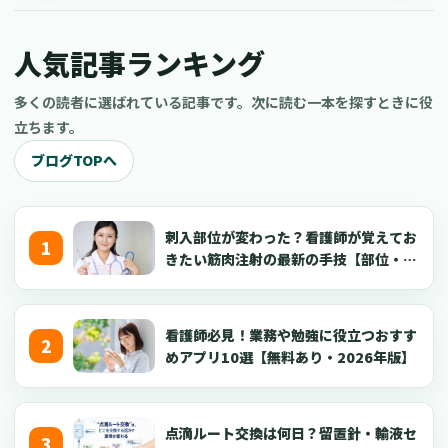
臓の傾きなどによっても異なり、疾患と結びつけて考えるのが難
しいことから、苦手意識を持っている人も多くいます。 そこで、
人気記事ランキング
大阪で受けられる看護師におすすめの心電図セミナーをご紹介し
ます。
多くの読者に選ばれている記事です。次に読む一本を探すときに役
立ちます。
ブログTOPへ
刺入部位が変わった？看護師が覚えてお
きたい筋肉注射の最新の手技【部位・
針・逆血確認】
看護師必見！業務や勉強に役立つおすす
めアプリ10選【無料あり・2026年版】
点滴ルート交換は何日？留置針・輸液セ