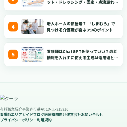
ット・ドレッシング・固定・点滴漏れ対
応を看護師向けに解説【2026年版】
老人ホームの部屋着？ 「しまむら」で
見つける介護職が喜ぶ3つのポイント
看護師はChatGPTを使っていい？患者
情報を入れずに使える生成AI活用術とプ
ロンプト50選【2026年版】
有料職業紹介事業許可番号: 13-ユ-315316
看護師エリアガイド
ブログ
医療機関向け
運営会社
お問い合わせ
プライバシーポリシー
利用規約