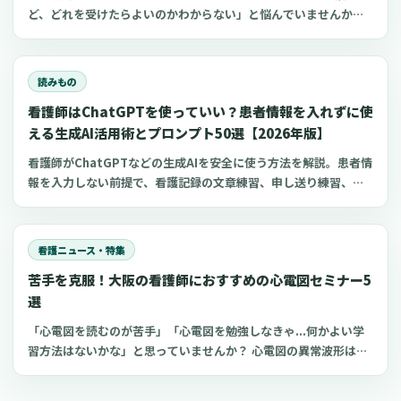
ど、どれを受けたらよいのかわからない」と悩んでいませんか？
看護師のキャリアアップの一つである特定看護師。2020年4月よ
り特定行為のパッケージ研修が開始され、以前よりも受講しやす
くなっています。 特定行為の領域別パッケージ研修や受講するメ
読みもの
リットを知り、キャリアアップの一つの選択肢にしてください。
看護師はChatGPTを使っていい？患者情報を入れずに使
える生成AI活用術とプロンプト50選【2026年版】
看護師がChatGPTなどの生成AIを安全に使う方法を解説。患者情
報を入力しない前提で、看護記録の文章練習、申し送り練習、復
職準備、勉強に使えるプロンプト50選とNG例を紹介します。
看護ニュース・特集
苦手を克服！大阪の看護師におすすめの心電図セミナー5
選
「心電図を読むのが苦手」「心電図を勉強しなきゃ...何かよい学
習方法はないかな」と思っていませんか？ 心電図の異常波形は緊
急対応が求められることが多いため、看護師は瞬時にアセスメン
トすることが重要です。 しかし、心電図波形は電極の貼り方や心