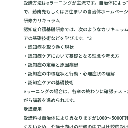
受講方法はeラーニングが主流です。自治体によっ
で、勤務先もしくはお住まいの自治体ホームペー
研修カリキュラム
認知症介護基礎研修では、次のようなカリキュラ
アの基礎技術などを学びます。*3
・
認知症を取り巻く現状
・
認知症ケアにおいて基礎となる理念や考え方
・
認知症の定義と原因疾患
・
認知症の中核症状と行動・心理症状の理解
・
認知症ケアの基礎技術
eラーニングの場合は、各章の終わりに確認テスト
がら講義を進められます。
受講費用
受講料は自治体により異なりますが
1000〜5000
くないため、介護士向けの研修の中では比較的受