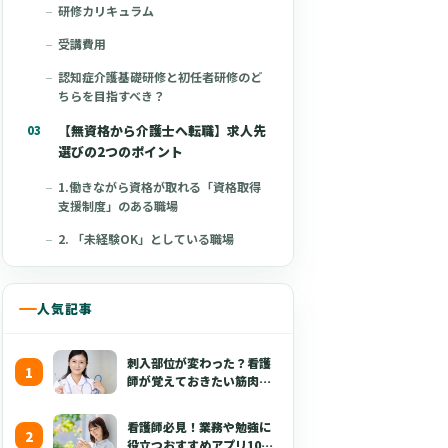
研修カリキュラム
受講費用
認知症介護基礎研修と初任者研修のど
ちらを目指すべき？
【無資格から介護士へ転職】求人先
選びの2つのポイント
1.働きながら資格が取れる「資格取得
支援制度」のある職場
2. 「未経験OK」としている職場
【介護士の第一歩】余裕をもって認
知症介護基礎研修を受講しよう
人気記事
介護士の時短・短期バイトが見つか
る「クーラ」
刺入部位が変わった？看護
師が覚えておきたい筋肉注
射の最新の手技【部位・
針・逆血確認】
看護師必見！業務や勉強に
役立つおすすめアプリ10選