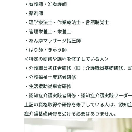
・
看護師・准看護師
・
薬剤師
・
理学療法士・作業療法士・言語聴覚士
・
管理栄養士・栄養士
・
あん摩マッサージ指圧師
・
はり師・きゅう師
＜特定の研修や課程を修了している人＞
・
介護職員初任者研修（旧：介護職員基礎研修、
・
介護福祉士実務者研修
・
生活援助従事者研修
・
認知症介護実践者研修・認知症介護実践リーダ
上記の資格取得や研修を修了している人は、認知
症介護基礎研修を受ける必要はありません。