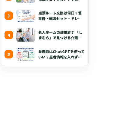
【無料あり・2026年版】
点滴ルート交換は何日？留
置針・輸液セット・ドレッ
シング・固定・点滴漏れ対
応を看護師向けに解説
老人ホームの部屋着？ 「し
【2026年版】
まむら」で見つける介護職
が喜ぶ3つのポイント
看護師はChatGPTを使って
いい？患者情報を入れずに
使える生成AI活用術とプロ
ンプト50選【2026年版】